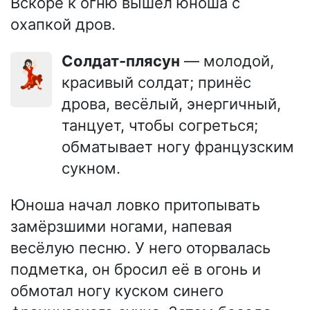
Вскоре к огню вышел юноша с
охапкой дров.
Солдат-плясун
— молодой,
💃🏻
красивый солдат; принёс
дрова, весёлый, энергичный,
танцует, чтобы согреться;
обматывает ногу французским
сукном.
Юноша начал ловко притопывать
замёрзшими ногами, напевая
весёлую песню. У него оторвалась
подметка, он бросил её в огонь и
обмотал ногу куском синего