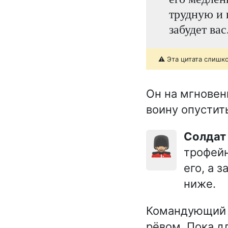
трудную и 
забудет вас
⚠️ Эта цитата слишк
Он на мгновен
воину опустит
Солда
💂🏼‍♂️
трофейн
его, а 
ниже.
Командующий к
рёвом. Пока дл