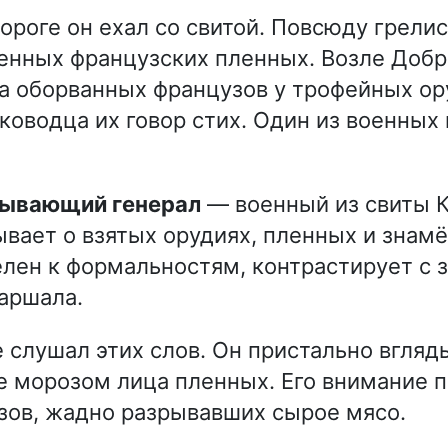
ороге он ехал со свитой. Повсюду грелис
енных французских пленных. Возле Добр
а оборванных французов у трофейных ор
ководца их говор стих. Один из военных 
дывающий генерал
— военный из свиты К
вает о взятых орудиях, пленных и знамё
лен к формальностям, контрастирует с
аршала.
 слушал этих слов. Он пристально вгляд
 морозом лица пленных. Его внимание 
зов, жадно разрывавших сырое мясо.