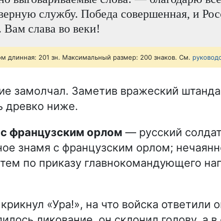
верную службу. Победа совершенная, и Рос
. Вам слава во веки!
ом длинная: 201 зн. Максимальный размер: 200 знаков. См.
руковод
ие замолчал. Заметив вражеский штандар
ь древко ниже.
т с французским орлом
— русский солдат
ое знамя с французским орлом; нечаянн
затем по приказу главнокомандующего на
рикнул «Ура!», на что войска ответили
илось ликование, он склонил голову, а в 