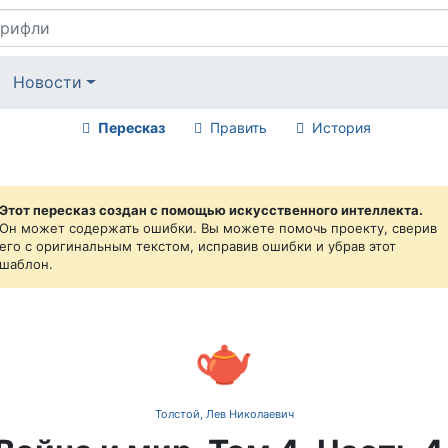
Новости
Пересказ
Править
История
Этот пересказ создан с помощью искусственного интеллекта.
Он может содержать ошибки. Вы можете помочь проекту, сверив
его с оригинальным текстом, исправив ошибки и убрав этот
шаблон.
🫖
Толстой, Лев Николаевич