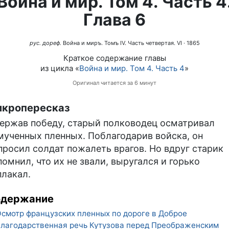
Война и мир. Том 4. Часть 4
Глава 6
рус. дореф.
Война и миръ. Томъ IV. Часть четвертая. VI
· 1865
Краткое содержание главы
из цикла «
Война и мир. Том 4. Часть 4
»
Оригинал читается за 6 минут
кропересказ
ержав победу, старый полководец осматривал
мученных пленных. Поблагодарив войска, он
просил солдат пожалеть врагов. Но вдруг старик
помнил, что их не звали, выругался и горько
плакал.
одержание
смотр французских пленных по дороге в Доброе
лагодарственная речь Кутузова перед Преображенским