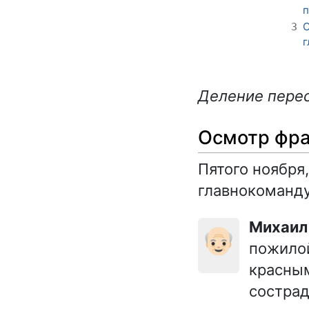
О
3
Деление перес
Осмотр фра
Пятого ноября,
главнокоманду
Михаи
👴🏻
пожилой
красны
сострад