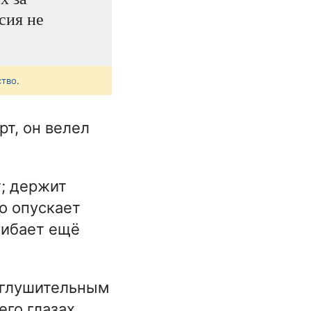
сия не
ство
.
т, он велел
; держит
о опускает
гибает ещё
 оглушительным
его глазах