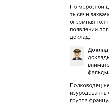
По морозной д
тысячи захвач
огромная толп
появлении пол
доклад.
Докла
👨🏼‍✈️
доклады
внимате
фельдм
Полководец не
изуродованные
группа францу