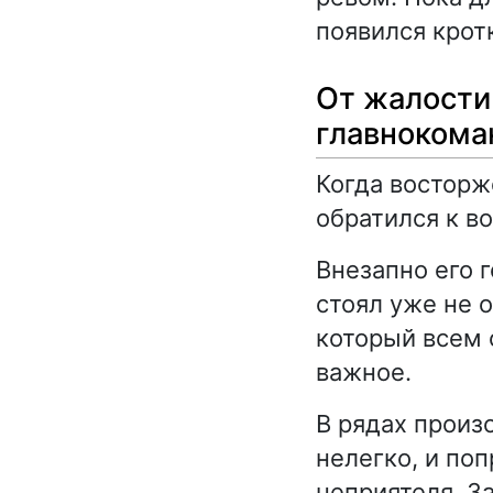
появился крот
От жалости 
главноком
Когда восторж
обратился к в
Внезапно его 
стоял уже не 
который всем 
важное.
В рядах произ
нелегко, и по
неприятеля. З