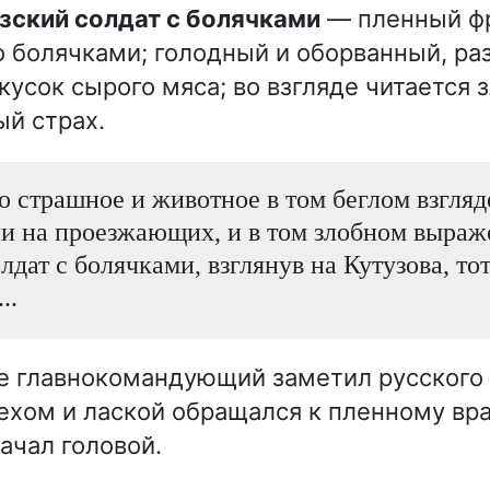
узский солдат с болячками
— пленный фр
 болячками; голодный и оборванный, ра
кусок сырого мяса; во взгляде читается 
й страх.
о страшное и животное в том беглом взгляд
и на проезжающих, и в том злобном выраж
лдат с болячками, взглянув на Кутузова, то
..
е главнокомандующий заметил русского 
ехом и лаской обращался к пленному враг
ачал головой.