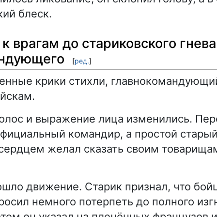
кий блеск.
к врагам до стариковского гнева
андующего
[
ред.
]
енные крики стихли, главнокомандующи
ойскам.
голос и выражение лица изменились. Пе
официальный командир, а простой старый
сердцем желал сказать своим товарищам
ошло движение. Старик признал, что бой
просил немного потерпеть до полного изг
атем он указал на пленённых французов и