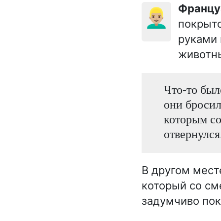
Франц
👱🏼‍♂️
покрыто
руками 
животны
Что-то был
они бросил
которым со
отвернулся.
В другом мест
который со см
задумчиво пок