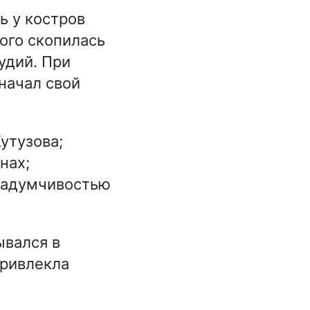
ь у костров
ого скопилась
удий. При
начал свой
утузова;
нах;
 задумчивостью
ывался в
привлекла