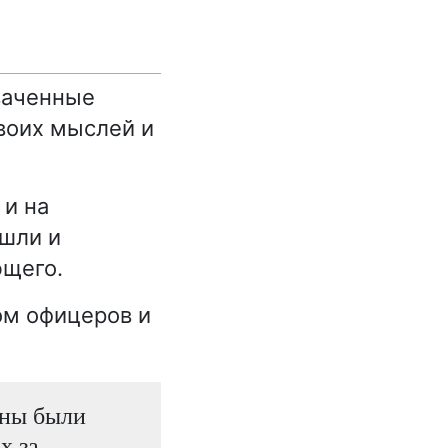
ваченные
воих мыслей и
 и на
ошли и
ющего.
ом офицеров и
шны были
х за