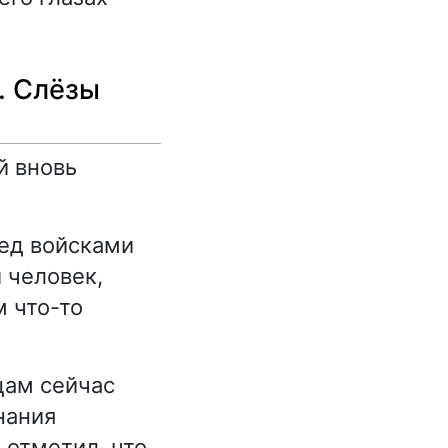
. Слёзы
й вновь
ред войсками
 человек,
 что-то
цам сейчас
нания
 отметил, что