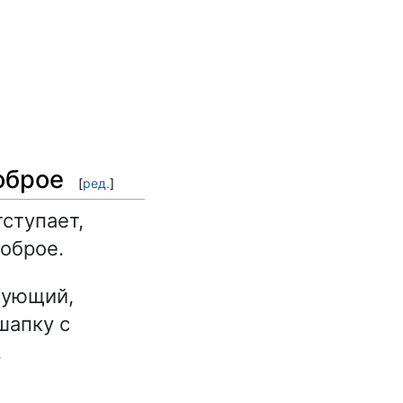
оброе
[
ред.
]
тступает,
оброе.
дующий,
шапку с
,