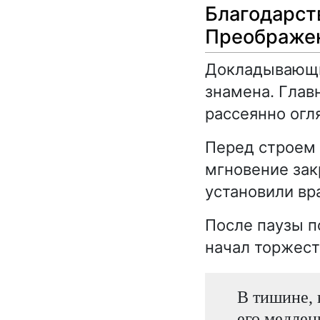
Благодарст
Преображе
Докладывающи
знамена. Глав
рассеянно огл
Перед строем 
мгновение зак
установили вр
После паузы п
начал торжест
В тишине, 
его медлен