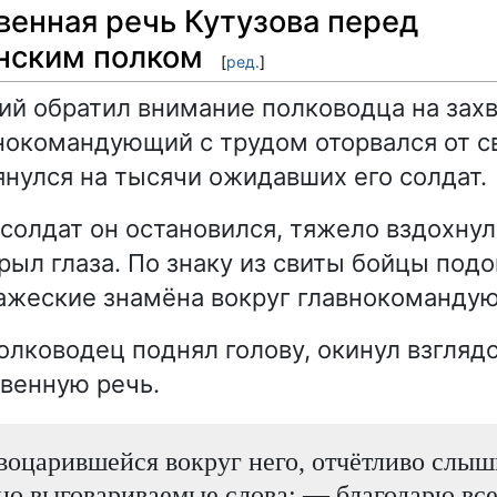
венная речь Кутузова перед
нским полком
[
ред.
]
й обратил внимание полководца на зах
нокомандующий с трудом оторвался от с
янулся на тысячи ожидавших его солдат.
солдат он остановился, тяжело вздохнул
рыл глаза. По знаку из свиты бойцы под
ажеские знамёна вокруг главнокоманду
олководец поднял голову, окинул взгляд
венную речь.
воцарившейся вокруг него, отчётливо слы
но выговариваемые слова: — благодарю все