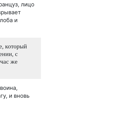
анцуз, лицо
зрывает
злоба и
е, который
ении, с
тчас же
воина,
у, и вновь