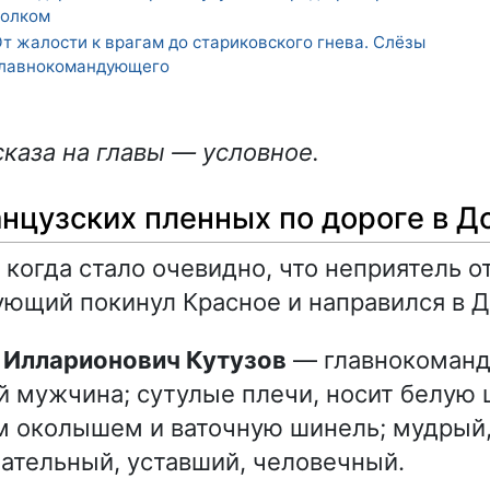
полком
т жалости к врагам до стариковского гнева. Слёзы
главнокомандующего
каза на главы — условное.
нцузских пленных по дороге в Д
 когда стало очевидно, что неприятель о
ющий покинул Красное и направился в Д
л Илларионович Кутузов
— главнокоман
 мужчина; сутулые плечи, носит белую 
м околышем и ваточную шинель; мудрый
ательный, уставший, человечный.