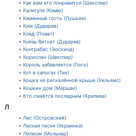
Как вам это понравится (Шекспир)
Калигула (Камю)
Каменный гость (Пушкин)
Ким (Дударев)
Клад (Плавт)
Князь Витовт (Дударев)
Контрабас (Зюскинд)
Кориолан (Шекспир)
Король забавляется (Гюго)
Кот в сапогах (Тик)
Кошка на раскалённой крыше (Уильямс)
Кошкин дом (Маршак)
Кто смеётся последним (Крапива)
Л
Лес (Островский)
Лесная песня (Украинка)
Лилиом (Мольнар)