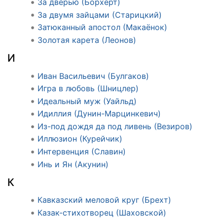
За дверью (Борхерт)
За двумя зайцами (Старицкий)
Затюканный апостол (Макаёнок)
Золотая карета (Леонов)
И
Иван Васильевич (Булгаков)
Игра в любовь (Шницлер)
Идеальный муж (Уайльд)
Идиллия (Дунин-Марцинкевич)
Из-под дождя да под ливень (Везиров)
Иллюзион (Курейчик)
Интервенция (Славин)
Инь и Ян (Акунин)
К
Кавказский меловой круг (Брехт)
Казак-стихотворец (Шаховской)