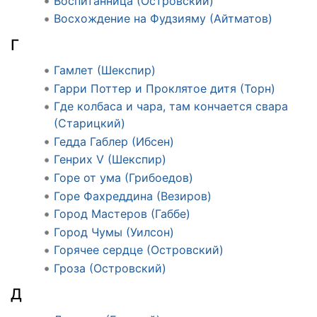
Воспитанница (Островский)
Восхождение на Фудзияму (Айтматов)
Г
Гамлет (Шекспир)
Гарри Поттер и Проклятое дитя (Торн)
Где колбаса и чара, там кончается свара
(Старицкий)
Гедда Габлер (Ибсен)
Генрих V (Шекспир)
Горе от ума (Грибоедов)
Горе Фахреддина (Везиров)
Город Мастеров (Габбе)
Город Чумы (Уилсон)
Горячее сердце (Островский)
Гроза (Островский)
Д