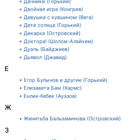
Дачники (Горький)
Двойная игра (Конгрив)
Девушка с кувшином (Вега)
Дети солнца (Горький)
Дикарка (Островский)
Доктора! (Шолом-Алейхем)
Дуэль (Байджиев)
Дьявол (Джавид)
Е
Егор Булычов и другие (Горький)
Елизавета Бам (Хармс)
Енлик-Кебек (Ауэзов)
Ж
Женитьба Бальзаминова (Островский)
З