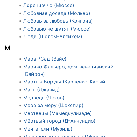
Лоренцаччо (Мюссе)
Любовная досада (Мольер)
Любовь за любовь (Конгрив)
Любовью не шутят (Мюссе)
Люди (Шолом-Алейхем)
М
Марат/Сад (Вайс)
Марино Фальеро, дож венецианский
(Байрон)
Мартын Боруля (Карпенко-Карый)
Мать (Джавид)
Медведь (Чехов)
Мера за меру (Шекспир)
Мертвецы (Мамедкулизаде)
Мёртвый город (Д-Аннунцио)
Мечтатели (Музиль)
Мещанин во дворянстве (Мольер)