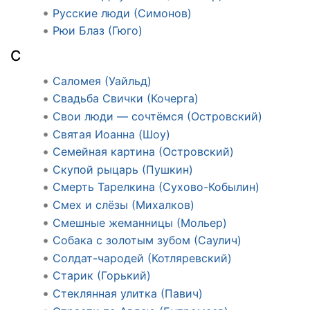
Русские люди (Симонов)
Рюи Блаз (Гюго)
С
Саломея (Уайльд)
Свадьба Свички (Кочерга)
Свои люди — сочтёмся (Островский)
Святая Иоанна (Шоу)
Семейная картина (Островский)
Скупой рыцарь (Пушкин)
Смерть Тарелкина (Сухово-Кобылин)
Смех и слёзы (Михалков)
Смешные жеманницы (Мольер)
Собака с золотым зубом (Саулич)
Солдат-чародей (Котляревский)
Старик (Горький)
Стеклянная улитка (Павич)