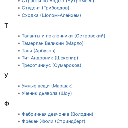
Страсти по Авдею (Бутромеев)
Студент (Грибоедов)
Сходка (Шолом-Алейхем)
Т
Таланты и поклонники (Островский)
Тамерлан Великий (Марло)
Таня (Арбузов)
Тит Андроник (Шекспир)
Тресотиниус (Сумароков)
У
Умные вещи (Маршак)
Ученик дьявола (Шоу)
Ф
Фабричная девчонка (Володин)
Фрёкен Жюли (Стриндберг)