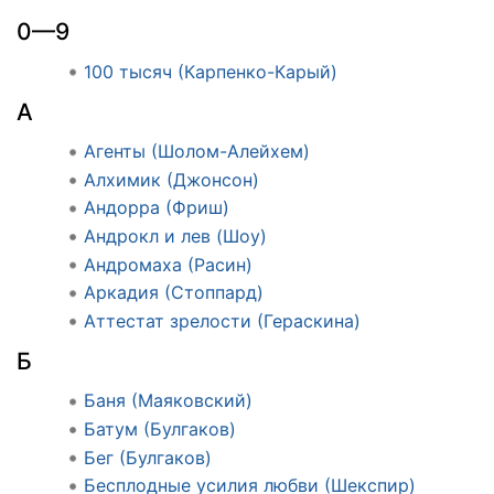
0—9
100 тысяч (Карпенко-Карый)
А
Агенты (Шолом-Алейхем)
Алхимик (Джонсон)
Андорра (Фриш)
Андрокл и лев (Шоу)
Андромаха (Расин)
Аркадия (Стоппард)
Аттестат зрелости (Гераскина)
Б
Баня (Маяковский)
Батум (Булгаков)
Бег (Булгаков)
Бесплодные усилия любви (Шекспир)