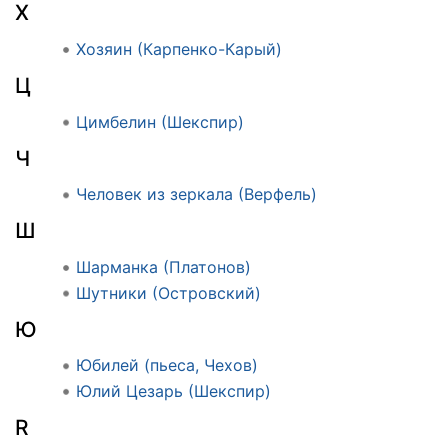
Х
Хозяин (Карпенко-Карый)
Ц
Цимбелин (Шекспир)
Ч
Человек из зеркала (Верфель)
Ш
Шарманка (Платонов)
Шутники (Островский)
Ю
Юбилей (пьеса, Чехов)
Юлий Цезарь (Шекспир)
R