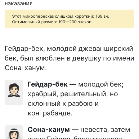
наказания.
Этот микропересказ слишком короткий: 169 зн.
Оптимальный размер: 190—200 знаков.
Гейдар-бек, молодой джеванширский
бек, был влюблен в девушку по имени
Сона-ханум.
Гейдар-бек
— молодой бек;
🤵🏻
храбрый, решительный, но
склонный к разбою и
контрабанде.
Сона-ханум
— невеста, затем
👰🏻‍♀️