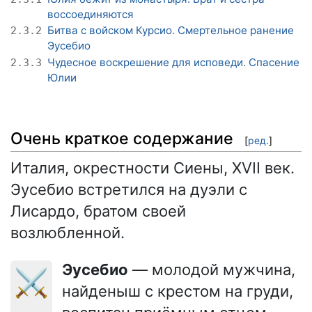
воссоединяются
Битва с войском Курсио. Смертельное ранение
2.3.2
Эусебио
Чудесное воскрешение для исповеди. Спасение
2.3.3
Юлии
Очень краткое содержание
[
ред.
]
Италия, окрестности Сиены, XVII век.
Эусебио встретился на дуэли с
Лисардо, братом своей
возлюбленной.
Эусебио
— молодой мужчина,
⚔️
найденыш с крестом на груди,