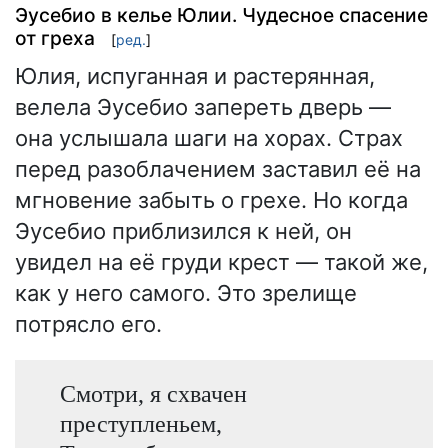
Эусебио в келье Юлии. Чудесное спасение
от греха
[
ред.
]
Юлия, испуганная и растерянная,
велела Эусебио запереть дверь —
она услышала шаги на хорах. Страх
перед разоблачением заставил её на
мгновение забыть о грехе. Но когда
Эусебио приблизился к ней, он
увидел на её груди крест — такой же,
как у него самого. Это зрелище
потрясло его.
Смотри, я схвачен
преступленьем,