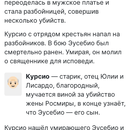
переоделась в мужское платье и
стала разбойницей, совершив
несколько убийств.
Курсио с отрядом крестьян напал на
разбойников. В бою Эусебио был
смертельно ранен. Умирая, он молил
о священнике для исповеди.
Курсио
— старик, отец Юлии и
👴🏻
Лисардо, благородный,
мучается виной за убийство
жены Росмиры, в конце узнаёт,
что Эусебио — его сын.
Курсио нашёл умирающего Эусебио и