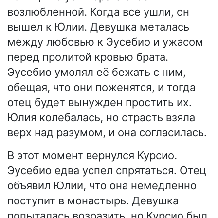
возлюбленной. Когда все ушли, он
вышел к Юлии. Девушка металась
между любовью к Эусебио и ужасом
перед пролитой кровью брата.
Эусебио умолял её бежать с ним,
обещая, что они поженятся, и тогда
отец будет вынужден простить их.
Юлия колебалась, но страсть взяла
верх над разумом, и она согласилась.
В этот момент вернулся Курсио.
Эусебио едва успел спрятаться. Отец
объявил Юлии, что она немедленно
поступит в монастырь. Девушка
попыталась возразить, но Курсио был