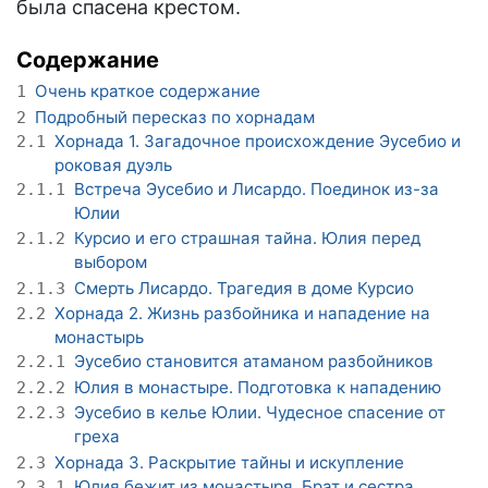
была спасена крестом.
Содержание
Очень краткое содержание
1
Подробный пересказ по хорнадам
2
Хорнада 1. Загадочное происхождение Эусебио и
2.1
роковая дуэль
Встреча Эусебио и Лисардо. Поединок из-за
2.1.1
Юлии
Курсио и его страшная тайна. Юлия перед
2.1.2
выбором
Смерть Лисардо. Трагедия в доме Курсио
2.1.3
Хорнада 2. Жизнь разбойника и нападение на
2.2
монастырь
Эусебио становится атаманом разбойников
2.2.1
Юлия в монастыре. Подготовка к нападению
2.2.2
Эусебио в келье Юлии. Чудесное спасение от
2.2.3
греха
Хорнада 3. Раскрытие тайны и искупление
2.3
Юлия бежит из монастыря. Брат и сестра
2.3.1