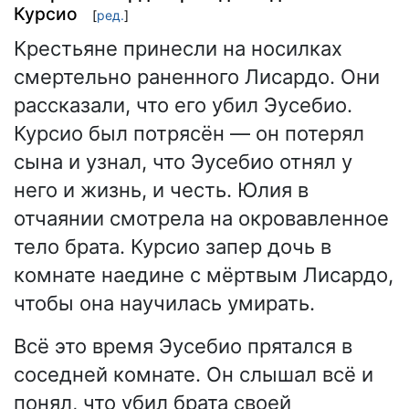
Курсио
[
ред.
]
Крестьяне принесли на носилках
смертельно раненного Лисардо. Они
рассказали, что его убил Эусебио.
Курсио был потрясён — он потерял
сына и узнал, что Эусебио отнял у
него и жизнь, и честь. Юлия в
отчаянии смотрела на окровавленное
тело брата. Курсио запер дочь в
комнате наедине с мёртвым Лисардо,
чтобы она научилась умирать.
Всё это время Эусебио прятался в
соседней комнате. Он слышал всё и
понял, что убил брата своей