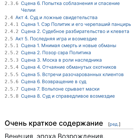
Сцена 6. Попытка соблазнения и спасение
2.3.6
Челии
Акт 4. Суд и ложные свидетельства
2.4
Сцена 1. Сэр Политик и его черепаший панцирь
2.4.1
Сцена 2. Судебное разбирательство и клевета
2.4.2
Акт 5. Последняя игра и возмездие
2.5
Сцена 1. Мнимая смерть и новые обманы
2.5.1
Сцена 2. Позор сэра Политика
2.5.2
Сцена 3. Моска в роли наследника
2.5.3
Сцена 4. Отчаяние обманутых охотников
2.5.4
Сцена 5. Встречи разочарованных клиентов
2.5.5
Сцена 6. Возвращение в суд
2.5.6
Сцена 7. Вольпоне срывает маски
2.5.7
Сцена 8. Суд и справедливое возмездие
2.5.8
Очень краткое содержание
[
ред.
]
Венеция, эпоха Возрождения.