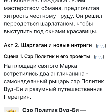
Вольпоне наслаждался своим
мастерством обмана, предпочитая
хитрость честному труду. Он решил
переодеться шарлатаном, чтобы
выступить под окнами красавицы.
Акт 2. Шарлатан и новые интриги
[
ред.
]
Сцена 1. Сэр Политик и его проекты
[
ред.
]
На площади святого Марка
встретились два англичанина -
самонадеянный рыцарь сэр Политик
Вуд-Би и разумный путешественник
Перегрин.
Сэр Политик Вуд-Би
—