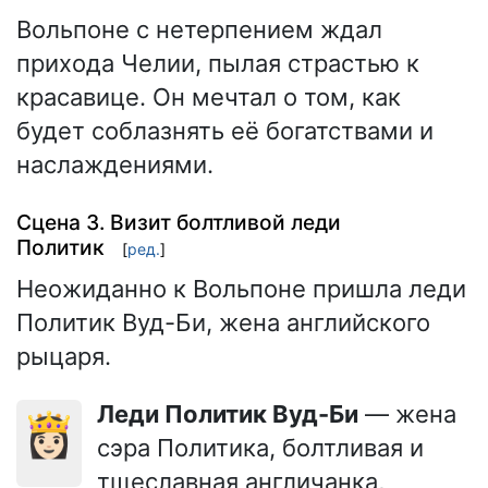
Вольпоне с нетерпением ждал
прихода Челии, пылая страстью к
красавице. Он мечтал о том, как
будет соблазнять её богатствами и
наслаждениями.
Сцена 3. Визит болтливой леди
Политик
[
ред.
]
Неожиданно к Вольпоне пришла леди
Политик Вуд-Би, жена английского
рыцаря.
Леди Политик Вуд-Би
— жена
👸🏻
сэра Политика, болтливая и
тщеславная англичанка,