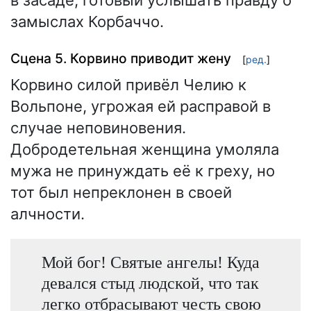
в засаде, готовый услышать правду о
замыслах Корбаччо.
Сцена 5. Корвино приводит жену
[
ред.
]
Корвино силой привёл Челию к
Вольпоне, угрожая ей расправой в
случае неповиновения.
Добродетельная женщина умоляла
мужа не принуждать её к греху, но
тот был непреклонен в своей
алчности.
Мой бог! Святые ангелы! Куда
девался стыд людской, что так
легко отбрасывают честь свою