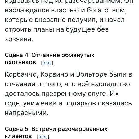
издеваясь над их разочарованием. Он
наслаждался властью и богатством,
которые внезапно получил, и начал
строить планы на будущее без
хозяина.
Сцена 4. Отчаяние обманутых
охотников
[
ред.
]
Корбаччо, Корвино и Вольторе были в
отчаянии от того, что всё наследство
досталось презренному слуге. Их
годы унижений и подарков оказались
напрасными.
Сцена 5. Встречи разочарованных
клиентов
[
ред.
]