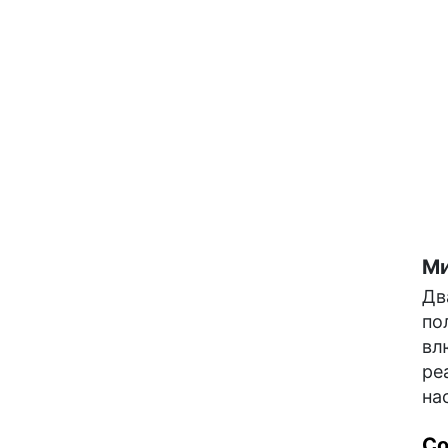
Ми
Дв
по
вл
ре
на
С