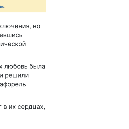
тво
.
ключения, но
девшись
тической
их любовь была
 и решили
рафорель
 в их сердцах,