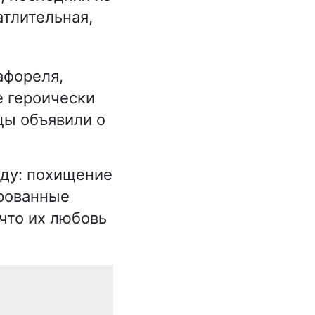
атлительная,
афореля,
е героически
цы объявили о
вду: похищение
арованные
что их любовь