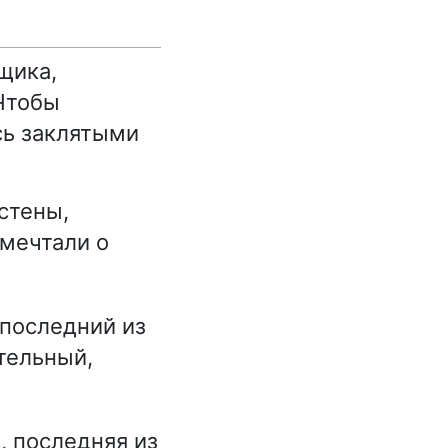
щика,
 Чтобы
сь заклятыми
стены,
 мечтали о
 последний из
тельный,
, последняя из