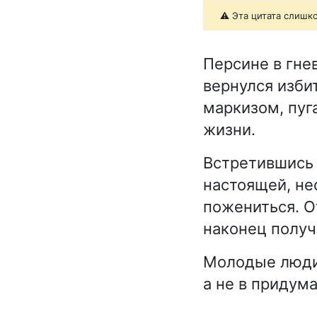
⚠️ Эта цитата слишк
Персине в гне
вернулся изби
маркизом, пуг
жизни.
Встретившись 
настоящей, не
пожениться. О
наконец получи
Молодые люди 
а не в придум