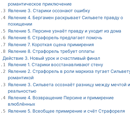
романтическое приключение
Явление 3. Старики осознают ошибку
2.3
Явление 4. Бергамен раскрывает Сильвете правду о
2.4
похищении
Явление 5. Персине узнаёт правду и уходит из дома
2.5
Явление 6. Страфорель предлагает помочь
2.6
Явление 7. Короткая сцена примирения
2.7
Явление 8. Страфорель требует оплаты
2.8
Действие 3. Новый урок и счастливый финал
3
Явление 1. Старики восстанавливают стену
3.1
Явление 2. Страфорель в роли маркиза пугает Сильвет
3.2
романтикой
Явление 3. Сильвета осознаёт разницу между мечтой 
3.3
реальностью
Явление 4. Возвращение Персине и примирение
3.4
влюблённых
Явление 5. Всеобщее примирение и счёт Страфореля
3.5