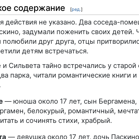
кое содержание
[
ред.
]
я действия не указано. Два соседа-поме
скино, задумали поженить своих детей.
полюбили друг друга, отцы притворили
ретили детям встречаться.
и Сильвета тайно встречались у старой 
ва парка, читали романтические книги и
.
е
— юноша около 17 лет, сын Бергамена,
ргамен, белокурый, романтичный, мечта
итать и сочинять стихи, храбрый.
та
— девушка около 17 лет, дочь Паскино