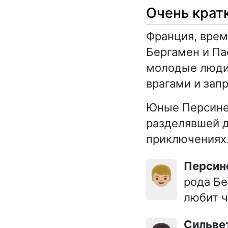
Очень крат
Франция, врем
Бергамен и Па
молодые люди 
врагами и зап
Юные Персине 
разделявшей д
приключениях
Персин
👦🏼
рода Бе
любит ч
Сильве