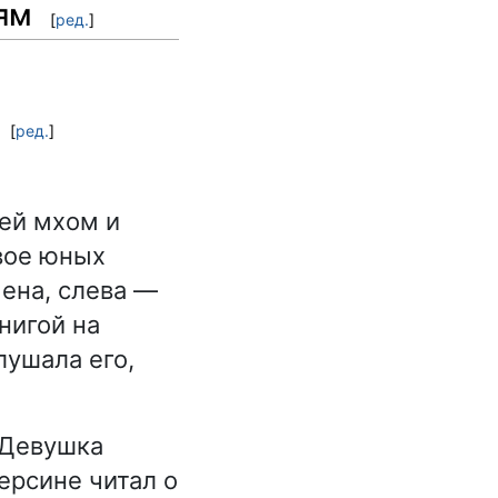
ям
[
ред.
]
[
ред.
]
шей мхом и
вое юных
ена, слева —
нигой на
лушала его,
 Девушка
ерсине читал о