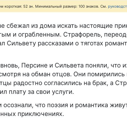
ом короткая: 52 зн. Минимальный размер: 100 знаков. См.
руководс
ве сбежал из дома искать настоящие при
тым и ограбленным. Страфорель, перео
ал Сильвету рассказами о тяготах роман
вновь, Персине и Сильвета поняли, что 
смотря на обман отцов. Они помирились
тцы радостно согласились на брак, а Ст
л плату за свои услуги.
осознали, что поэзия и романтика живут
анных приключениях.