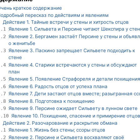
чень краткое содержание
одробный пересказ по действиям и явлениям
Действие 1. Тайные встречи у стены и хитрость отцов
1
Явление 1. Сильвета и Персине читают Шекспира у сте
1.1
Явление 2. Бергамен застаёт Персине у стены и объяв
1.2
о женитьбе
Явление 3. Паскино запрещает Сильвете подходить к
1.3
стене
Явление 4. Старики встречаются у стены и обсуждают
1.4
план
Явление 5. Появление Страфореля и детали похищени
1.5
Явление 6. Радость отцов от успеха плана
1.6
Явление 7. Дети застают отцов вместе; разыгранная сс
1.7
Явление 8. Подготовка к похищению
1.8
Явление 9. Персине ожидает Сильвету в лунном свете
1.9
Явление 10. Похищение, спасение и примирение отцо
1.10
Действие 2. Разочарование и раскрытие обмана
2
Явление 1. Жизнь без стены; ссоры отцов
2.1
Явление 2. Персине и Сильвета восхваляют своё
2.2