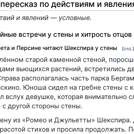
пересказ по действиям и явлени
твий и явлений — условные.
айные встречи у стены и хитрость отцов
вета и Персине читают Шекспира у стены
[
ред.
]
елённом старой каменной стеной, порос
дами вьющихся растений, встретились д
права располагалась часть парка Бергам
аскино. Юноша сидел на гребне стены с к
ал вслух девушке, которая внимательно с
 с другой стороны стены.
цену из «Ромео и Джульетты» Шекспира.
расотой стихов и просила продолжать. П