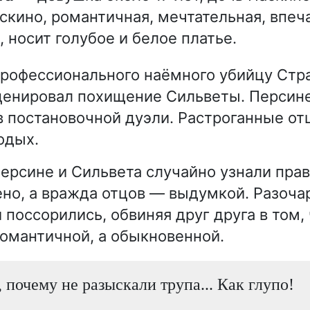
скино, романтичная, мечтательная, впеч
, носит голубое и белое платье.
рофессионального наёмного убийцу Стр
ценировал похищение Сильветы. Персин
в постановочной дуэли. Растроганные от
одых.
ерсине и Сильвета случайно узнали пра
но, а вражда отцов — выдумкой. Разоч
поссорились, обвиняя друг друга в том, 
романтичной, а обыкновенной.
, почему не разыскали трупа... Как глупо!