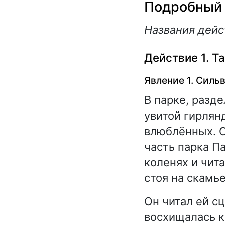
Подробный 
Названия дейс
Действие 1. Т
Явление 1. Силь
В парке, разд
увитой гирлян
влюблённых. С
часть парка П
коленях и чит
стоя на скамье
Он читал ей с
восхищалась к