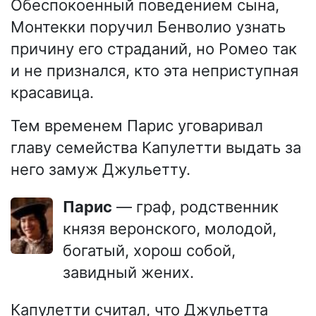
Обеспокоенный поведением сына,
Монтекки поручил Бенволио узнать
причину его страданий, но Ромео так
и не признался, кто эта неприступная
красавица.
Тем временем Парис уговаривал
главу семейства Капулетти выдать за
него замуж Джульетту.
Парис
— граф, родственник
князя веронского, молодой,
богатый, хорош собой,
завидный жених.
Капулетти считал, что Джульетта