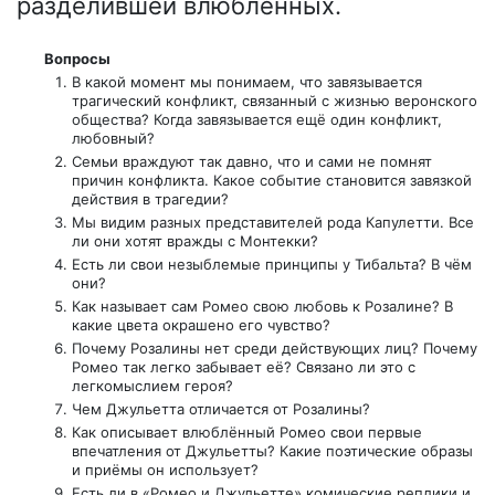
разделившей влюблённых.
Вопросы
В какой момент мы понимаем, что завязывается
трагический конфликт, связанный с жизнью веронского
общества? Когда завязывается ещё один конфликт,
любовный?
Семьи враждуют так давно, что и сами не помнят
причин конфликта. Какое событие становится завязкой
действия в трагедии?
Мы видим разных представителей рода Капулетти. Все
ли они хотят вражды с Монтекки?
Есть ли свои незыблемые принципы у Тибальта? В чём
они?
Как называет сам Ромео свою любовь к Розалине? В
какие цвета окрашено его чувство?
Почему Розалины нет среди действующих лиц? Почему
Ромео так легко забывает её? Связано ли это с
легкомыслием героя?
Чем Джульетта отличается от Розалины?
Как описывает влюблённый Ромео свои первые
впечатления от Джульетты? Какие поэтические образы
и приёмы он использует?
Есть ли в «Ромео и Джульетте» комические реплики и