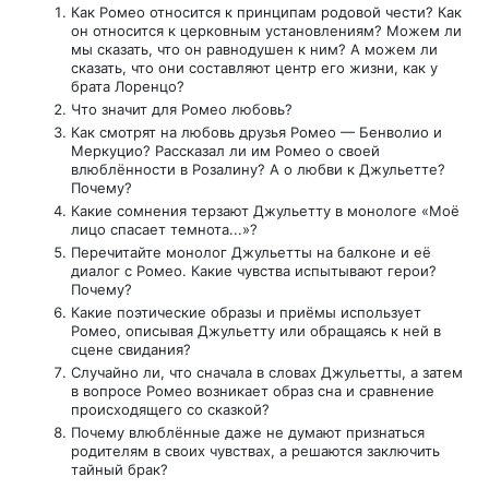
Как Ромео относится к принципам родовой чести? Как
он относится к церковным установлениям? Можем ли
мы сказать, что он равнодушен к ним? А можем ли
сказать, что они составляют центр его жизни, как у
брата Лоренцо?
Что значит для Ромео любовь?
Как смотрят на любовь друзья Ромео — Бенволио и
Меркуцио? Рассказал ли им Ромео о своей
влюблённости в Розалину? А о любви к Джульетте?
Почему?
Какие сомнения терзают Джульетту в монологе «Моё
лицо спасает темнота...»?
Перечитайте монолог Джульетты на балконе и её
диалог с Ромео. Какие чувства испытывают герои?
Почему?
Какие поэтические образы и приёмы использует
Ромео, описывая Джульетту или обращаясь к ней в
сцене свидания?
Случайно ли, что сначала в словах Джульетты, а затем
в вопросе Ромео возникает образ сна и сравнение
происходящего со сказкой?
Почему влюблённые даже не думают признаться
родителям в своих чувствах, а решаются заключить
тайный брак?