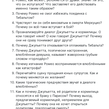
Ромео, как может, уклоняется от драки. Значит ли это,
что он испугался? Что заставляет его действовать
именно таким образом?
Почему Ромео не смог избежать поединка с
Тибальтом?
Чувствует ли он себя виноватым в смерти Меркуцио?
Почему он всё-таки вступает в бой?
Проанализируйте диалог Джульетты и кормилицы. О
ком говорит няня? О ком говорит Джульетта? Почему
они не сразу понимают друг друга?
Почему Джульетта отказывается оплакивать Тибальта?
Почему Джульетта, поэтически настроенная,
влюблённая девушка, называет жаворонка грубым
словом «горлодёр»?
Почему изгнание Ромео воспринимается влюблёнными
как катастрофа?
Перечитайте сцену прощания юных супругов. Как и
почему меняются их желания?
Какие трагические предчувствия звучат в диалоге
влюблённых?
Как и почему Джульетта, её родители и кормилица
относятся к её браку с Парисом? Почему выход,
предлагаемый кормилицей, неприемлем для
Джульетты? Почему она не хочет открыться
родителям, предпочитая смерть?