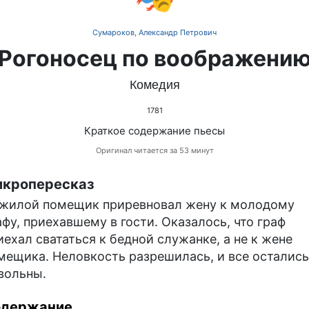
Сумароков, Александр Петрович
Рогоносец по воображени
Комедия
1781
Краткое содержание пьесы
Оригинал читается за 53 минут
кропересказ
жилой помещик приревновал жену к молодому
афу, приехавшему в гости. Оказалось, что граф
иехал свататься к бедной служанке, а не к жене
мещика. Неловкость разрешилась, и все остались
вольны.
одержание