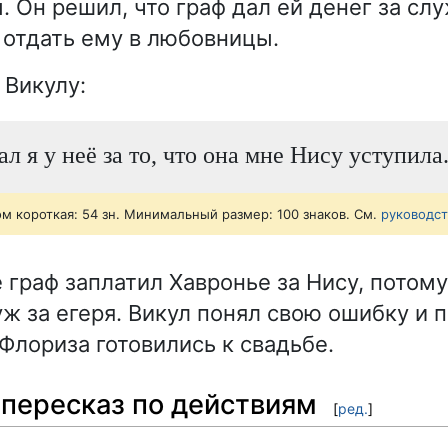
 Он решил, что граф дал ей денег за сл
 отдать ему в любовницы.
 Викулу:
л я у неё за то, что она мне Нису уступила
ом короткая: 54 зн. Минимальный размер: 100 знаков. См.
руководс
 граф заплатил Хавронье за Нису, потому
ж за егеря. Викул понял свою ошибку и 
 Флориза готовились к свадьбе.
пересказ по действиям
[
ред.
]