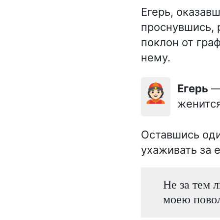
Егерь, оказавш
проснувшись, 
поклон от гра
нему.
👲🏻
Егерь
— 
женится
Оставшись оди
ухаживать за 
Не за тем 
моею повол