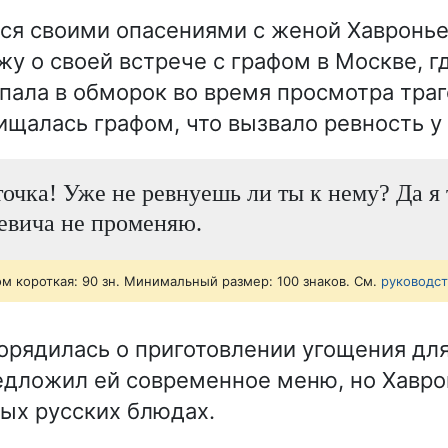
ся своими опасениями с женой Хавронье
жу о своей встрече с графом в Москве, г
упала в обморок во время просмотра траг
ищалась графом, что вызвало ревность у 
точка! Уже не ревнуешь ли ты к нему? Да я 
евича не променяю.
ом короткая: 90 зн. Минимальный размер: 100 знаков. См.
руководс
орядилась о приготовлении угощения для
дложил ей современное меню, но Хавро
ых русских блюдах.