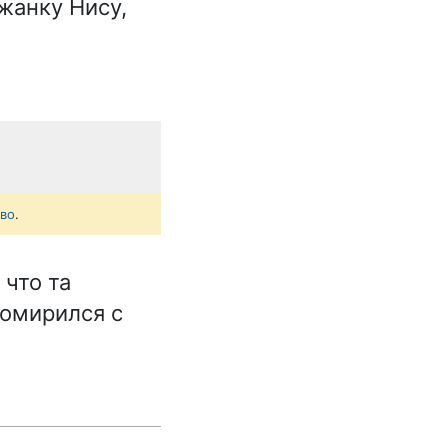
ужанку Нису,
.
тво
.
 что та
помирился с