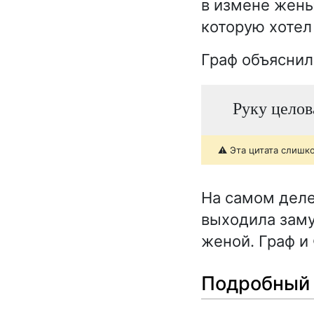
в измене жены.
которую хотел
Граф объяснил
Руку целова
⚠️ Эта цитата слишк
На самом деле
выходила заму
женой. Граф и
Подробный 