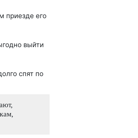
м приезде его
ыгодно выйти
долго спят по
ают,
кам,