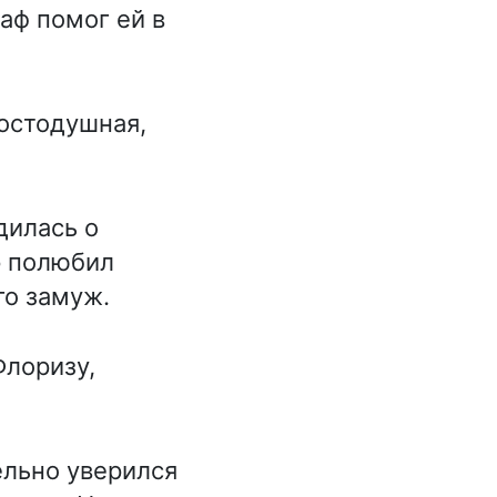
аф помог ей в
.
остодушная,
дилась о
р полюбил
го замуж.
Флоризу,
ельно уверился