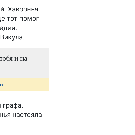
й. Хавронья
де тот помог
едии.
Викула.
тобя и на
тво
.
 графа.
нья настояла