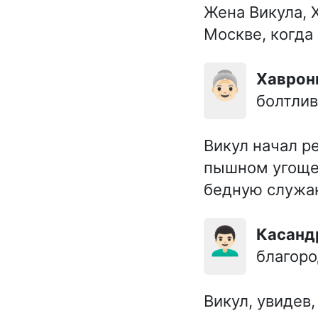
Жена Викула, Х
Москве, когда
👵🏻
Хаврон
болтлив
Викул начал р
пышном угощен
бедную служан
👨🏻‍🦱
Касанд
благор
Викул, увидев,