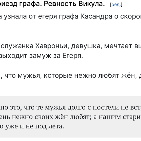
риезд графа. Ревность Викула.
[
ред.
]
 узнала от егеря графа Касандра о скоро
служанка Хавроньи, девушка, мечтает в
выходит замуж за Егеря.
, что мужья, которые нежно любят жён, 
о это, что те мужья долго с постели не вст
ень нежно своих жён любят; а нашим стари
о уже и не под лета.