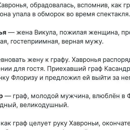
авронья, обрадовалась, вспомнив, как гр
 она упала в обморок во время спектакля
ья
— жена Викула, пожилая женщина, пр
ая, гостеприимная, верная мужу.
евновать жену к графу. Хавронья распоря
ии для гостя. Приехавший граф Касанд
ку Флоризу и предложил ей выйти за не
р
— граф, молодой мужчина, влюблён в 
одный, великодушный.
 как граф целует руку Хавроньи, окончат