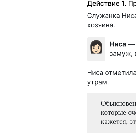
Действие 1. П
Служанка Ниса
хозяина.
👩🏻
Ниса
— 
замуж, 
Ниса отметила
утрам.
Обыкновенн
которые оч
кажется, эт