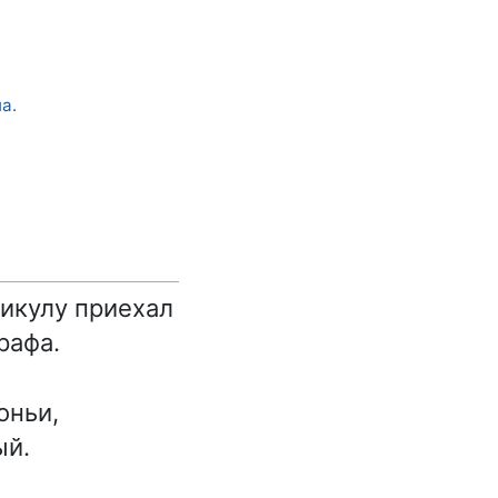
а.
Викулу приехал
рафа.
оньи,
ый.