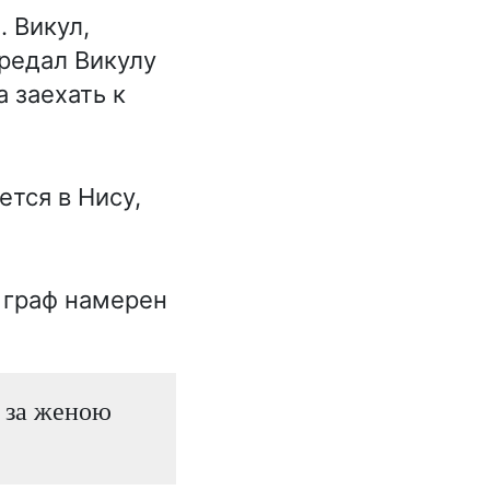
. Викул,
ередал Викулу
 заехать к
тся в Нису,
о граф намерен
ы за женою