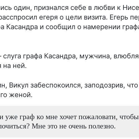
ись один, признался себе в любви к Нисе
расспросил егеря о цели визита. Егерь п
фа Касандра и сообщил о намерении графа
слуга графа Касандра, мужчина, влюбляе
 на ней.
н, Викул забеспокоился, заподозрив, чт
его женой.
ли уже граф ко мне хочет пожаловати, чтоб
очиться? Мне это не очень полезно.