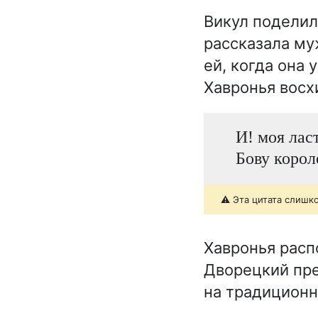
Викул поделил
рассказала му
ей, когда она 
Хавронья восх
И! моя лас
Бову корол
⚠️ Эта цитата слишк
Хавронья расп
Дворецкий пре
на традиционн