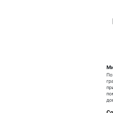
Ми
По
гр
пр
по
до
С