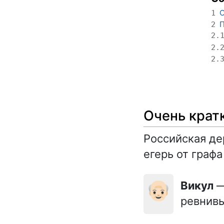
О
1
П
2
2.
2.
2.
Очень крат
Российская де
егерь от графа
👴🏻
Викул
—
ревнивы