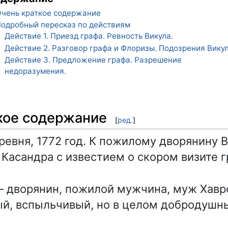
чень краткое содержание
одробный пересказ по действиям
Действие 1. Приезд графа. Ревность Викула.
1
Действие 2. Разговор графа и Флоризы. Подозрения Викул
2
Действие 3. Предложение графа. Разрешение
3
недоразумения.
кое содержание
[
ред.
]
ревня, 1772 год. К пожилому дворянину 
 Касандра с известием о скором визите г
 дворянин, пожилой мужчина, муж Хавр
й, вспыльчивый, но в целом добродушн