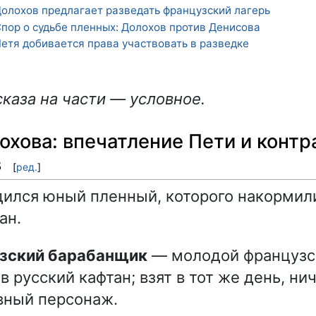
олохов предлагает разведать французский лагерь
пор о судьбе пленных: Долохов против Денисова
етя добивается права участвовать в разведке
каза на части — условное.
хова: впечатление Пети и контр
в
[
ред.
]
дился юный пленный, которого накормил
ан.
узский барабанщик
— молодой французс
в русский кафтан; взят в тот же день, нич
вный персонаж.