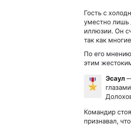
Гость с холод
уместно лишь 
иллюзии. Он с
так как многие
По его мнению
этим жестоким
Эсаул
—
🎖️
глазами
Долохо
Командир стоя
признавал, чт