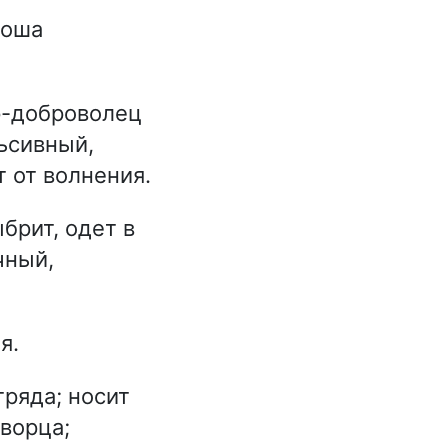
ноша
р-доброволец
ьсивный,
 от волнения.
брит, одет в
чный,
я.
ряда; носит
творца;