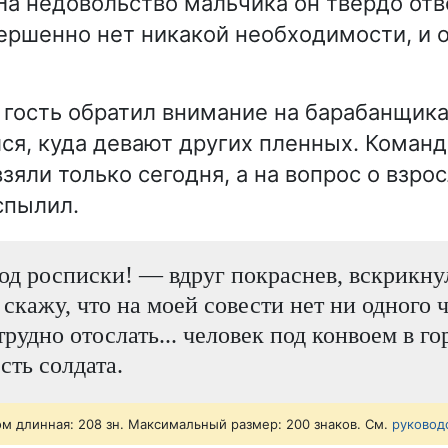
На недовольство мальчика он твёрдо отве
вершенно нет никакой необходимости, и о
гость обратил внимание на барабанщика
ся, куда девают других пленных. Команд
взяли только сегодня, а на вопрос о взр
спылил.
д росписки! — вдруг покраснев, вскрикну
скажу, что на моей совести нет ни одного ч
трудно отослать... человек под конвоем в го
есть солдата.
ом длинная: 208 зн. Максимальный размер: 200 знаков. См.
руковод