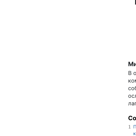
Ми
В 
ко
со
ос
ла
С
П
1