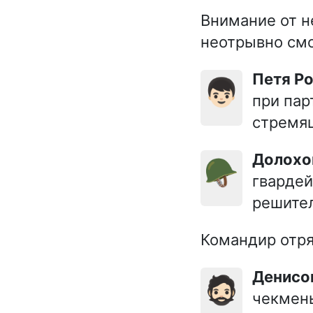
Внимание от н
неотрывно смо
Петя Р
👦🏻
при пар
стремящ
Долохо
🪖
гвардей
решител
Командир отря
Денисо
🧔🏻
чекмень