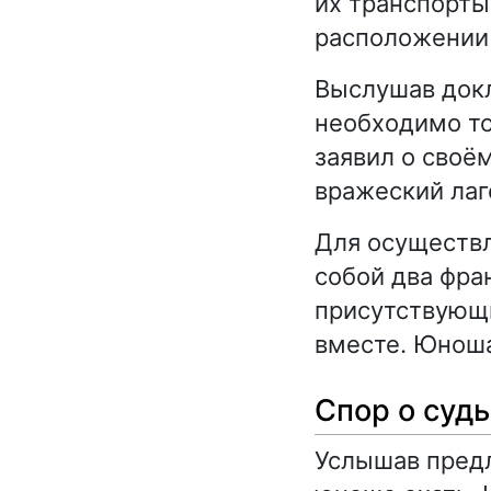
их транспорты
расположении 
Выслушав докл
необходимо то
заявил о своё
вражеский лаге
Для осуществл
собой два фра
присутствующи
вместе. Юноша
Спор о суд
Услышав предл