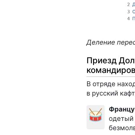
Д
2
С
3
П
4
Деление перес
Приезд Доло
командиро
В отряде нахо
в русский кафт
Франц
🥁
одетый 
безмол