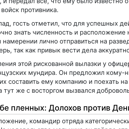
, и передал всё, что ему было известно 
войск противника.
ад, гость отметил, что для успешных де
чно знать численность и расположение 
м намерении лично отправиться на разве
рь, так как привык вести дела аккуратно
ения этой рискованной вылазки у офице
нцузских мундира. Он предложил кому-н
х составить ему компанию и поехать на
 тут же с восторгом вызвался добровол
ьбе пленных: Долохов против Ден
ожение, командир отряда категорическ