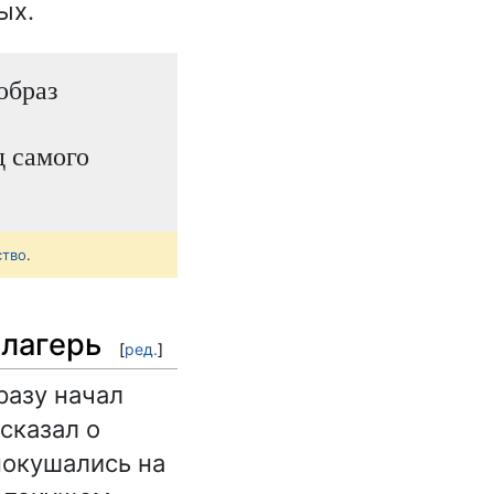
ых.
образ
д самого
ство
.
 лагерь
[
ред.
]
разу начал
сказал о
покушались на