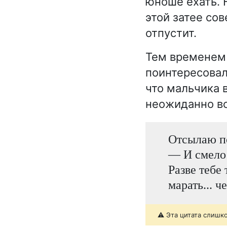
юноше ехать. 
этой затее со
отпустит.
Тем временем 
поинтересовал
что мальчика 
неожиданно в
Отсылаю по
— И смело 
Разве тебе 
марать... ч
⚠️ Эта цитата слишк