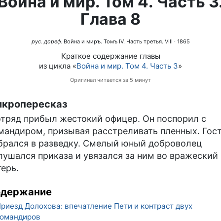
Война и мир. Том 4. Часть 3
Глава 8
рус. дореф.
Война и миръ. Томъ IV. Часть третья. VIII
· 1865
Краткое содержание главы
из цикла «
Война и мир. Том 4. Часть 3
»
Оригинал читается за 5 минут
кропересказ
отряд прибыл жестокий офицер. Он поспорил с
мандиром, призывая расстреливать пленных. Гос
брался в разведку. Смелый юный доброволец
лушался приказа и увязался за ним во вражеский
герь.
одержание
риезд Долохова: впечатление Пети и контраст двух
командиров