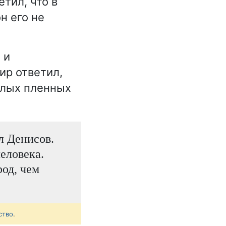
тил, что в
н его не
 и
ир ответил,
ослых пленных
л Денисов.
еловека.
род, чем
ство
.