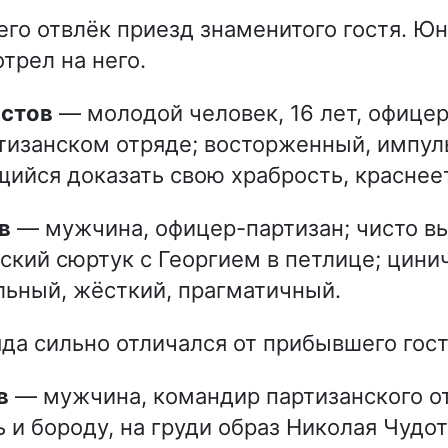
его отвлёк приезд знаменитого гостя. Ю
трел на него.
остов
— молодой человек, 16 лет, офице
тизанском отряде; восторженный, импул
ийся доказать свою храбрость, краснеет
в
— мужчина, офицер-партизан; чисто вы
ский сюртук с Георгием в петлице; цини
ьный, жёсткий, прагматичный.
да сильно отличался от прибывшего гост
в
— мужчина, командир партизанского от
 и бороду, на груди образ Николая Чудо