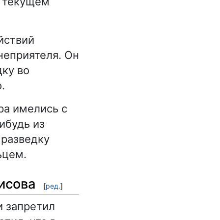
о текущем
йствий
неприятеля. Он
дку во
.
ра имелись с
ибудь из
 разведку
ьцем.
исова
[
ред.
]
и запретил