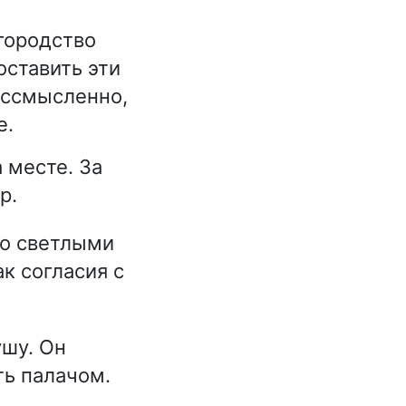
городство
оставить эти
бессмысленно,
е.
 месте. За
р.
со светлыми
к согласия с
ушу. Он
ть палачом.