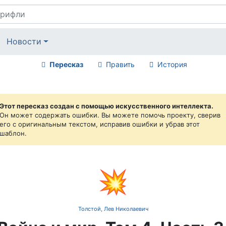
Новости
Пересказ
Править
История
Этот пересказ создан с помощью искусственного интеллекта.
Он может содержать ошибки. Вы можете помочь проекту, сверив
его с оригинальным текстом, исправив ошибки и убрав этот
шаблон.
💥
Толстой, Лев Николаевич