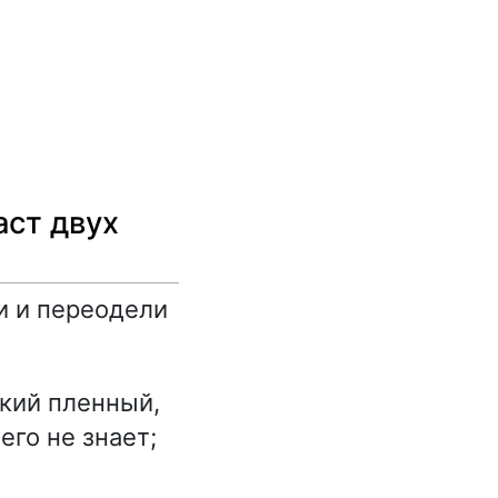
аст двух
и и переодели
кий пленный,
его не знает;