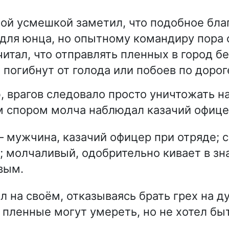
ной усмешкой заметил, что подобное бла
для юнца, но опытному командиру пора 
читал, что отправлять пленных в город 
 погибнут от голода или побоев по дорог
, врагов следовало просто уничтожать на
 спором молча наблюдал казачий офице
 мужчина, казачий офицер при отряде; 
; молчаливый, одобрительно кивает в зна
вым.
л на своём, отказываясь брать грех на д
о пленные могут умереть, но не хотел бы