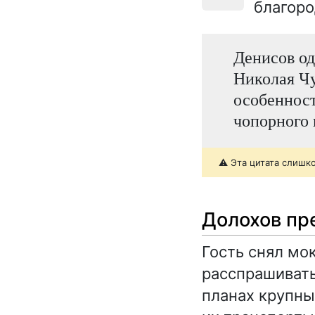
благоро
Денисов од
Николая Чу
особенност
чопорного 
⚠️ Эта цитата слишк
Долохов пр
Гость снял мок
расспрашивать
планах крупны