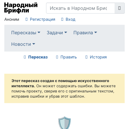
Аноним
Регистрация
Вход
Пересказы
Задачи
Правила
Новости
Пересказ
Править
История
Этот пересказ создан с помощью искусственного
интеллекта.
Он может содержать ошибки. Вы можете
помочь проекту, сверив его с оригинальным текстом,
исправив ошибки и убрав этот шаблон.
🛡️