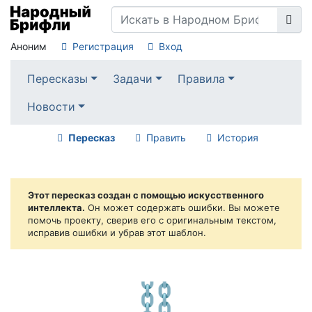
Аноним
Регистрация
Вход
Пересказы
Задачи
Правила
Новости
Пересказ
Править
История
Этот пересказ создан с помощью искусственного
интеллекта.
Он может содержать ошибки. Вы можете
помочь проекту, сверив его с оригинальным текстом,
исправив ошибки и убрав этот шаблон.
⛓️