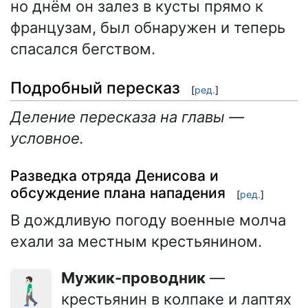
но днём он залез в кусты прямо к
французам, был обнаружен и теперь
спасался бегством.
Подробный пересказ
[
ред.
]
Деление пересказа на главы —
условное.
Разведка отряда Денисова и
обсуждение плана нападения
[
ред.
]
В дождливую погоду военные молча
ехали за местным крестьянином.
Мужик-проводник
—
🚶🏻‍♂️
крестьянин в колпаке и лаптях