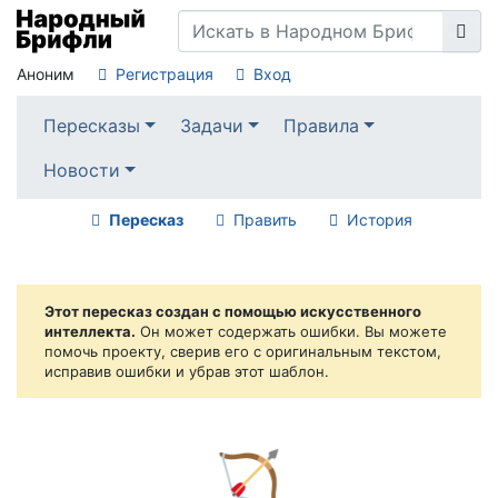
Аноним
Регистрация
Вход
Пересказы
Задачи
Правила
Новости
Пересказ
Править
История
Этот пересказ создан с помощью искусственного
интеллекта.
Он может содержать ошибки. Вы можете
помочь проекту, сверив его с оригинальным текстом,
исправив ошибки и убрав этот шаблон.
🏹