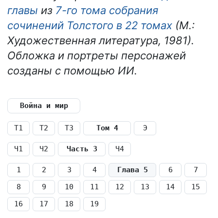
главы
из
7-го тома собрания
сочинений Толстого в 22 томах
(М.:
Художественная литература, 1981).
Обложка и портреты персонажей
созданы с помощью ИИ.
Война и мир
Т1
Т2
Т3
Том 4
Э
Ч1
Ч2
Часть 3
Ч4
1
2
3
4
Глава 5
6
7
8
9
10
11
12
13
14
15
16
17
18
19