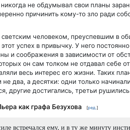
 никогда не обдумывал свои планы заран
еренно причинить кому-то зло ради соб
 светским человеком, преуспевшим в об
этот успех в привычку. У него постоянн
ны и соображения в зависимости от обст
оторых он сам толком не отдавал себе от
ляли весь интерес его жизни. Таких план
 не два, а десятки: одни только начинал
я, другие достигались, третьи рушились
ьера как графа Безухова
[
ред.
]
силе встречался ему, и в ту же минуту инст