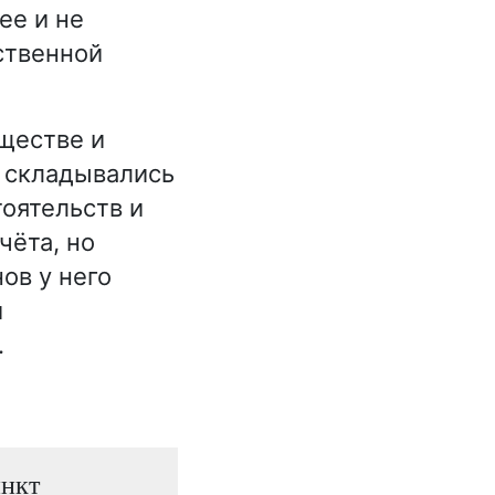
ее и не
ственной
ществе и
о складывались
оятельств и
чёта, но
ов у него
и
.
инкт