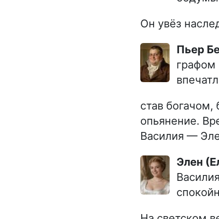
Он увёз насле
Пьер Б
графом 
впечатл
став богачом,
опьянение. Вр
Василия — Эле
Элен (
Василия
спокойн
На светском в