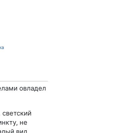
ка
делами овладел
 светский
нкту, не
алый вид.