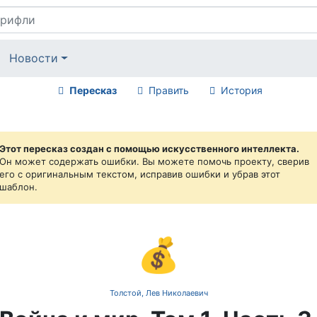
Новости
Пересказ
Править
История
Этот пересказ создан с помощью искусственного интеллекта.
Он может содержать ошибки. Вы можете помочь проекту, сверив
его с оригинальным текстом, исправив ошибки и убрав этот
шаблон.
💰
Толстой, Лев Николаевич