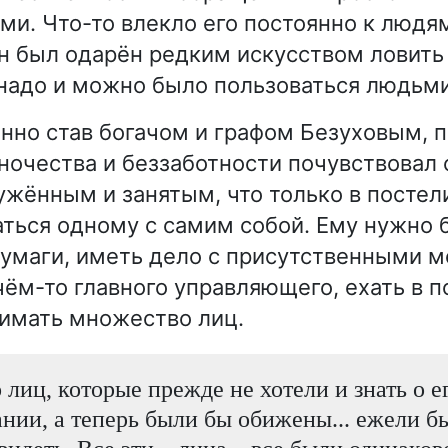
ми. Что-то влекло его постоянно к людя
 он был одарён редким искусством ловить
 надо и можно было пользоваться людьми
нно став богачом и графом Безуховым, 
ночества и беззаботности почувствовал 
ужённым и занятым, что только в постел
аться одному с самим собой. Ему нужно 
умаги, иметь дело с присутственными м
чём-то главного управляющего, ехать в 
имать множество лиц.
лиц, которые прежде не хотели и знать о е
нии, а теперь были бы обижены... ежели б