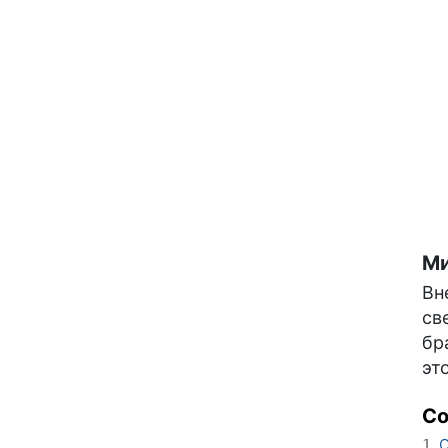
Ми
Вн
св
бр
эт
С
О
1