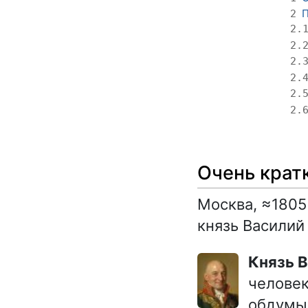
П
2
2.
2.
2.
2.
2.
2.
Очень крат
Москва, ≈1805
князь Василий
Князь 
человек
обдумыв