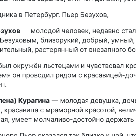
дника в Петербург. Пьер Безухов,
езухов
— молодой человек, недавно стал
Безуховым, близорукий, добрый, умный,
ительный, растерянный от внезапного бо
 был окружён льстецами и чувствовал кр
емя он проводил рядом с красавицей-до
н.
Елена) Курагина
— молодая девушка, дочь
, красавица с мраморной красотой, вели
ая, умеет молчаливо-достойно держать с
ечере Пьер оказался так близко к ней, ч