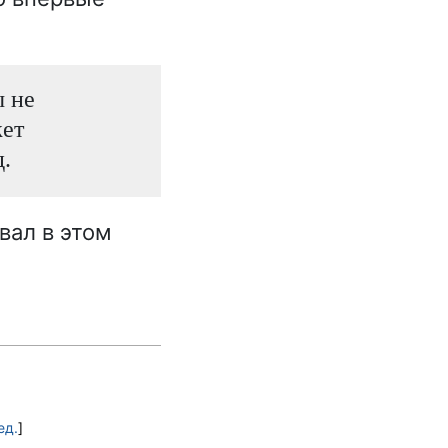
ы не
жет
.
вал в этом
ед.
]