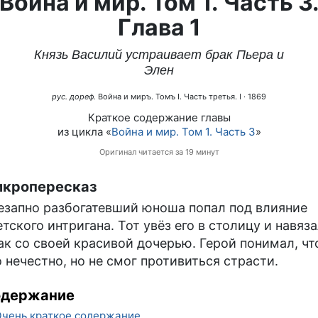
Война и мир. Том 1. Часть 3
Глава 1
Князь Василий устраивает брак Пьера и
Элен
рус. дореф.
Война и миръ. Томъ I. Часть третья. I
· 1869
Краткое содержание главы
из цикла «
Война и мир. Том 1. Часть 3
»
Оригинал читается за 19 минут
кропересказ
езапно разбогатевший юноша попал под влияние
етского интригана. Тот увёз его в столицу и навяз
ак со своей красивой дочерью. Герой понимал, чт
о нечестно, но не смог противиться страсти.
одержание
чень краткое содержание