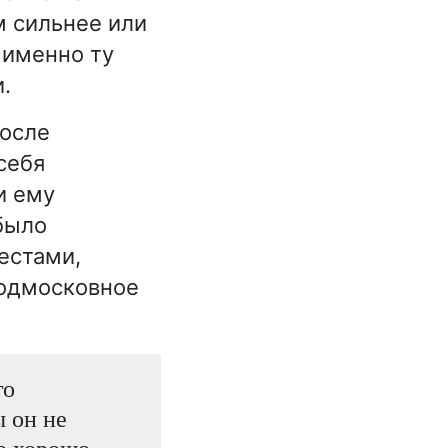
м сильнее или
 именно ту
.
после
себя
и ему
было
естами,
подмосковное
го
ы он не