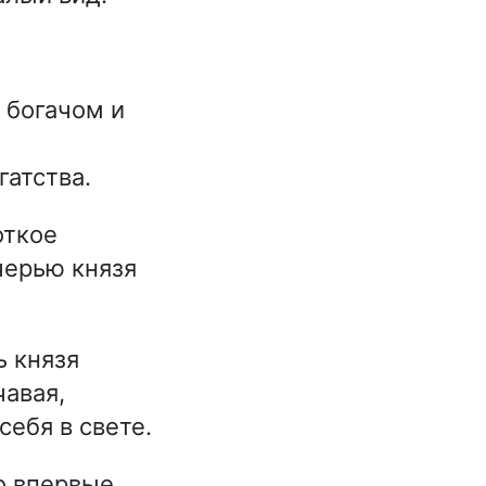
 богачом и
гатства.
откое
черью князя
 князя
чавая,
ебя в свете.
то впервые