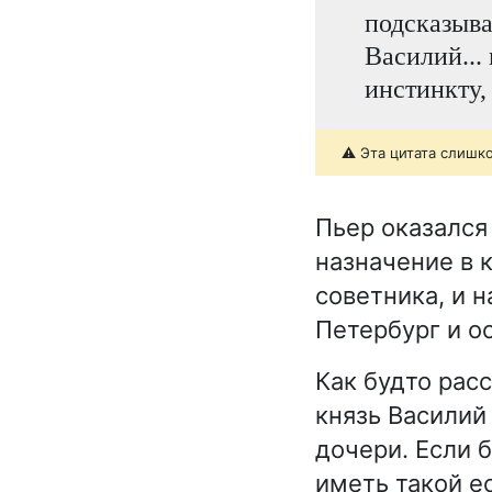
подсказывал
Василий...
инстинкту,
⚠️ Эта цитата слишк
Пьер оказался 
назначение в 
советника, и 
Петербург и о
Как будто рас
князь Василий
дочери. Если 
иметь такой е