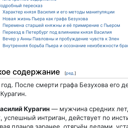
одробный пересказ
Характер князя Василия и его методы манипуляции
1
Новая жизнь Пьера как графа Безухова
2
Перемена старшей княжны и её примирение с Пьером
3
Переезд в Петербург под влиянием князя Василия
4
Вечер у Анны Павловны и пробуждение чувств к Элен
5
Внутренняя борьба Пьера и осознание неизбежности бра
6
кое содержание
[
ред.
]
 год. После смерти графа Безухова его 
 Курагин.
Василий Курагин
— мужчина средних лет,
, успешный интриган, действует по инсти
ая планов заранее, отягчён делами, уст