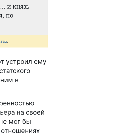
.. и князь
я, по
ство
.
от устроил ему
статского
 ним в
еренностью
ьера на своей
не мог бы
в отношениях