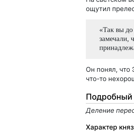
ощутил прелес
«Так вы до 
замечали, 
принадлежа
Он понял, что 
что-то нехоро
Подробный 
Деление перес
Характер княз