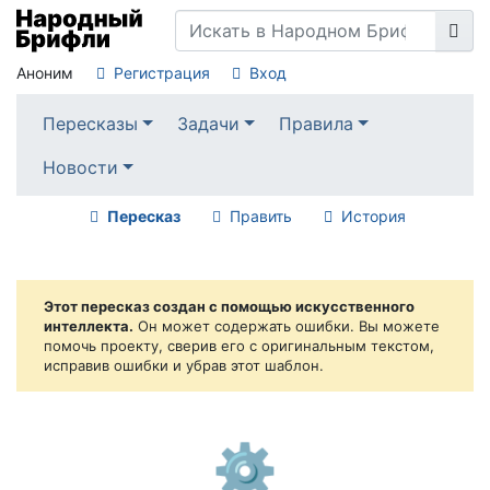
Аноним
Регистрация
Вход
Пересказы
Задачи
Правила
Новости
Пересказ
Править
История
Этот пересказ создан с помощью искусственного
интеллекта.
Он может содержать ошибки. Вы можете
помочь проекту, сверив его с оригинальным текстом,
исправив ошибки и убрав этот шаблон.
⚙️