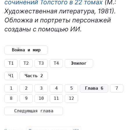
сочинений Толстого в 22 томах
(М.:
Художественная литература, 1981).
Обложка и портреты персонажей
созданы с помощью ИИ.
Война и мир
Т1
Т2
Т3
Т4
Эпилог
Ч1
Часть 2
1
2
3
4
5
Глава 6
7
8
9
10
11
12
Следующая глава