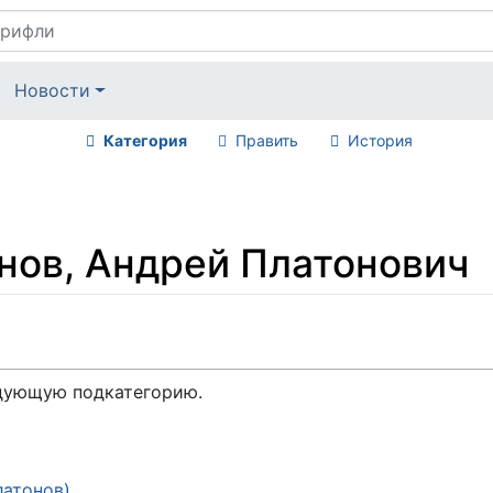
Новости
Категория
Править
История
нов, Андрей Платонович
едующую подкатегорию.
латонов)