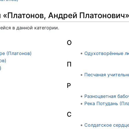
и «Платонов, Андрей Платонович
ейся в данной категории.
О
ре (Платонов)
Одухотворённые л
ов)
П
)
Песчаная учительн
Р
Разноцветная бабо
Река Потудань (Пл
С
Солдатское сердце