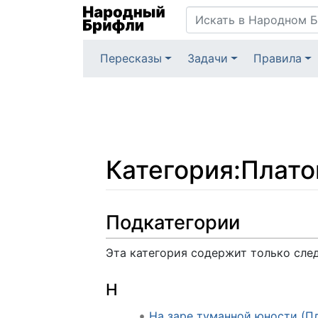
Пересказы
Задачи
Правила
Категория
:
Плато
Перейти к:
навигация
,
поиск
Подкатегории
Эта категория содержит только сл
Н
На заре туманной юности (П