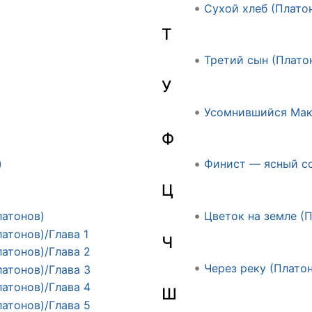
Сухой хлеб (Плато
Т
Третий сын (Плато
У
Усомнившийся Мак
Ф
)
Финист — ясный со
Ц
латонов)
Цветок на земле (
атонов)/Глава 1
Ч
атонов)/Глава 2
Через реку (Плато
атонов)/Глава 3
атонов)/Глава 4
Ш
атонов)/Глава 5