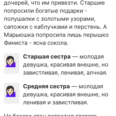
дочерей, что им привезти. Старшие
попросили богатые подарки -
полушалки с золотыми узорами,
сапожки с каблучками и перстень. А
Марьюшка попросила лишь перышко
Финиста - ясна сокола.
Старшая сестра
— молодая
💁🏻‍♀️
девушка, красивая внешне, но
завистливая, ленивая, алчная.
Средняя сестра
— молодая
💁🏻‍♀️
девушка, красивая внешне, но
ленивая и завистливая.
На базаре отец встретил старого