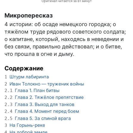
Оригинал читается за 81 минут
Микропересказ
4 истории: об осаде немецкого городка; о
тяжёлом труде рядового советского солдата;
о капитане, который, находясь в неведении и
без связи, правильно действовал; и о битве,
что прошла в огне и дыму.
Содержание
Штурм лабиринта
1
Иван Толокно — труженик войны
2
Глава 1. План битвы
2.1
Глава 2. Тяжёлое препятствие
2.2
Глава 3. Выход для танков
2.3
Глава 4. Момент перед боем
2.4
Глава 5. За спиной врага
2.5
На Горынь-реке
3
На доброй земле
4