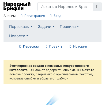
Аноним
Регистрация
Вход
Пересказы
Задачи
Правила
Новости
Пересказ
Править
История
Этот пересказ создан с помощью искусственного
интеллекта.
Он может содержать ошибки. Вы можете
помочь проекту, сверив его с оригинальным текстом,
исправив ошибки и убрав этот шаблон.
☄️