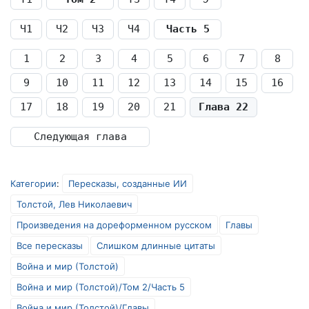
Ч1
Ч2
Ч3
Ч4
Часть 5
1
2
3
4
5
6
7
8
9
10
11
12
13
14
15
16
17
18
19
20
21
Глава 22
Следующая глава
Категории
:
Пересказы, созданные ИИ
Толстой, Лев Николаевич
Произведения на дореформенном русском
Главы
Все пересказы
Слишком длинные цитаты
Война и мир (Толстой)
Война и мир (Толстой)/Том 2/Часть 5
Война и мир (Толстой)/Главы