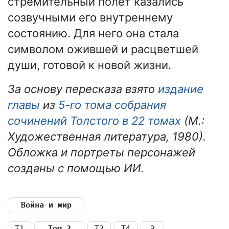
стремительный полёт казались
созвучными его внутреннему
состоянию. Для него она стала
символом ожившей и расцветшей
души, готовой к новой жизни.
За основу пересказа взято
издание
главы
из
5-го тома собрания
сочинений Толстого в 22 томах
(М.:
Художественная литература, 1980).
Обложка и портреты персонажей
созданы с помощью ИИ.
Война и мир
Т1
Том 2
Т3
Т4
Э