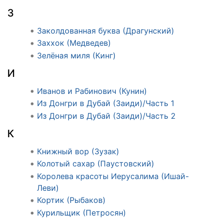
З
Заколдованная буква (Драгунский)
Заххок (Медведев)
Зелёная миля (Кинг)
И
Иванов и Рабинович (Кунин)
Из Донгри в Дубай (Заиди)/Часть 1
Из Донгри в Дубай (Заиди)/Часть 2
К
Книжный вор (Зузак)
Колотый сахар (Паустовский)
Королева красоты Иерусалима (Ишай-
Леви)
Кортик (Рыбаков)
Курильщик (Петросян)