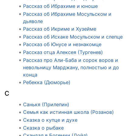
Рассказ об Ибрахиме и юноше
Рассказ об Ибрахиме Мосульском и
дьяволе
Рассказ об Икриме и Хузейме
Рассказ об Исхаке Мосульском и слепце
Рассказ об Юнусе и незнакомце
Рассказ отца Алексея (Тургенев)
Рассказ про Али-Баба и сорок воров и
невольницу Марджану, полностью и до
конца
Ребекка (Дюморье)
С
Санькя (Прилепин)
Семья как истинная школа (Розанов)
Сказка о купце и духе
Сказка о рыбаке
Скандал в Богемии (Дойл)