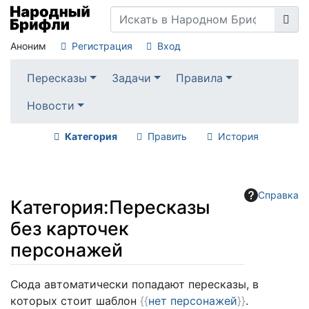
Аноним
Регистрация
Вход
Пересказы
Задачи
Правила
Новости
Категория
Править
История
Справка
Категория
:
Пересказы
без карточек
персонажей
Перейти к:
навигация
,
поиск
Сюда автоматически попадают пересказы, в
которых стоит шаблон
{{
нет персонажей
}}
.