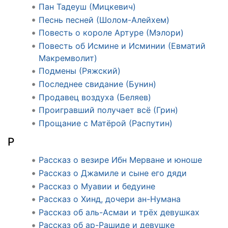
Пан Тадеуш (Мицкевич)
Песнь песней (Шолом-Алейхем)
Повесть о короле Артуре (Мэлори)
Повесть об Исмине и Исминии (Евматий
Макремволит)
Подмены (Ряжский)
Последнее свидание (Бунин)
Продавец воздуха (Беляев)
Проигравший получает всё (Грин)
Прощание с Матёрой (Распутин)
Р
Рассказ о везире Ибн Мерване и юноше
Рассказ о Джамиле и сыне его дяди
Рассказ о Муавии и бедуине
Рассказ о Хинд, дочери ан-Нумана
Рассказ об аль-Асмаи и трёх девушках
Рассказ об ар-Рашиде и девушке