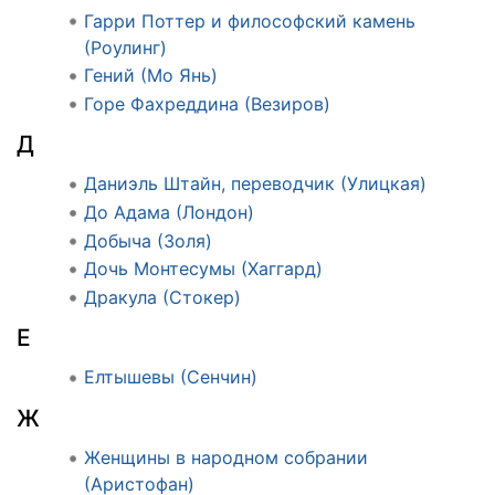
Гарри Поттер и философский камень
(Роулинг)
Гений (Мо Янь)
Горе Фахреддина (Везиров)
Д
Даниэль Штайн, переводчик (Улицкая)
До Адама (Лондон)
Добыча (Золя)
Дочь Монтесумы (Хаггард)
Дракула (Стокер)
Е
Елтышевы (Сенчин)
Ж
Женщины в народном собрании
(Аристофан)