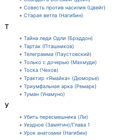
Совесть против насилия (Цвейг)
Старая ветла (Нагибин)
Т
Тайна леди Одли (Брэддон)
Тартак (Пташников)
Телеграмма (Паустовский)
Только с дочерью (Махмуди)
Тоска (Чехов)
Трактир «Ямайка» (Дюморье)
Триумфальная арка (Ремарк)
Туман (Унамуно)
У
Убить пересмешника (Ли)
Уездное (Замятин)/Глава 1
Урок анатомии (Нагибин)