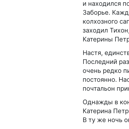
и находился п
Заборье. Кажд
колхозного са
заходил Тихон
Катерины Петр
Настя, единст
Последний раз
очень редко п
постоянно. Нас
почтальон при
Однажды в конц
Катерина Петр
В ту же ночь 