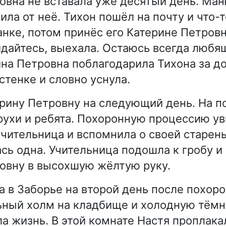
овна не вставала уже десятый день. М
ила от неё. Тихон пошёл на почту и что-
анке, потом принёс его Катерине Петровн
дайтесь, выехала. Остаюсь всегда любя
ина Петровна поблагодарила Тихона за д
стенке и словно уснула.
рину Петровну на следующий день. На 
рухи и ребята. Похоронную процессию у
чительница и вспомнила о своей старень
ась одна. Учительница подошла к гробу и
овну в высохшую жёлтую руку.
а в Заборье на второй день после похоро
ный холм на кладбище и холодную тёмн
ла жизнь. В этой комнате Настя проплака