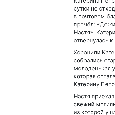
Катерина Петр
сутки не отход
в почтовом бл
прочёл: «Дожи
Настя». Катер
отвернулась к 
Хоронили Кате
собрались ста
молоденькая у
которая остал
Катерину Петр
Настя приехал
свежий могиль
из которой уш