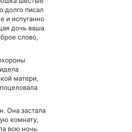
анюшка шестые
то долго писал
е и испуганно
щая дочь ваша
оброе слово,
похороны
видела
кой матери,
 поцеловала
н. Она застала
ую комнату,
ла всю ночь.