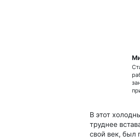
Ми
Ст
ра
за
пр
В этот холодн
труднее встав
свой век, был