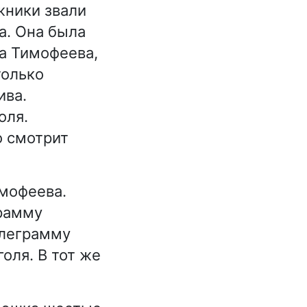
жники звали
а. Она была
ра Тимофеева,
только
ива.
оля.
о смотрит
имофеева.
грамму
елеграмму
оля. В тот же