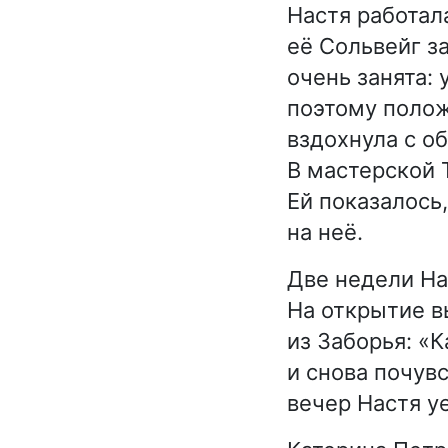
Настя работал
её Сольвейг з
очень занята:
поэтому полож
вздохнула с о
В мастерской 
Ей показалось
на неё.
Две недели На
На открытие в
из Заборья: «
и снова почувс
вечер Настя у