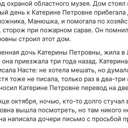
од охраной областного музея. Дом стоял 
ый день к Катерине Петровне прибегала
пожника, Манюшка, и помогала по хозяйс
, сторож при пожарном сарае. Он помнил
овны строил этот дом.
венная дочь Катерины Петровны, жила в 
 она приезжала три года назад. Катерин
исала Насте: не хотела мешать, но думал
тя тоже не писала, только раз в два-три
носил Катерине Петровне перевод на две
е октября, ночью, кто-то долго стучал в
овна вышла посмотреть, но там никого н
она написала дочери письмо с просьбой п