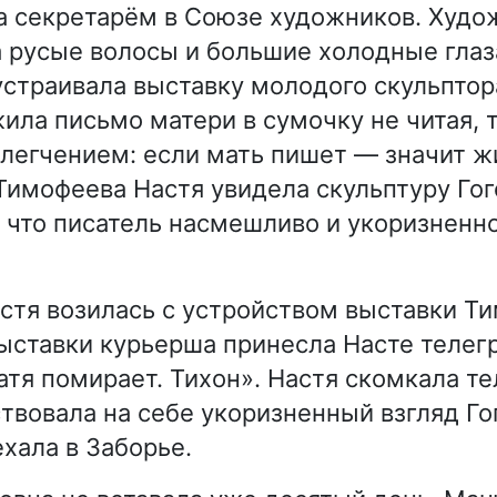
а секретарём в Союзе художников. Худо
а русые волосы и большие холодные глаз
 устраивала выставку молодого скульпто
ила письмо матери в сумочку не читая, 
блегчением: если мать пишет — значит ж
Тимофеева Настя увидела скульптуру Гог
, что писатель насмешливо и укоризненн
стя возилась с устройством выставки Т
ыставки курьерша принесла Насте теле
Катя помирает. Тихон». Настя скомкала т
твовала на себе укоризненный взгляд Гог
ехала в Заборье.