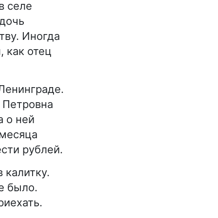
в селе
 дочь
тву. Иногда
, как отец
Ленинграде.
а Петровна
а о ней
 месяца
сти рублей.
 калитку.
е было.
риехать.