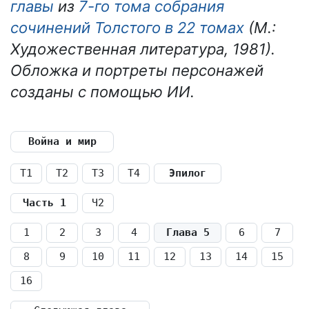
главы
из
7-го тома собрания
сочинений Толстого в 22 томах
(М.:
Художественная литература, 1981).
Обложка и портреты персонажей
созданы с помощью ИИ.
Война и мир
Т1
Т2
Т3
Т4
Эпилог
Часть 1
Ч2
1
2
3
4
Глава 5
6
7
8
9
10
11
12
13
14
15
16