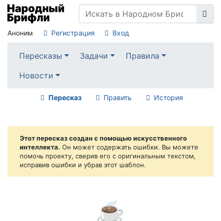
Аноним
Регистрация
Вход
Пересказы
Задачи
Правила
Новости
Пересказ
Править
История
Этот пересказ создан с помощью искусственного
интеллекта.
Он может содержать ошибки. Вы можете
помочь проекту, сверив его с оригинальным текстом,
исправив ошибки и убрав этот шаблон.
☕