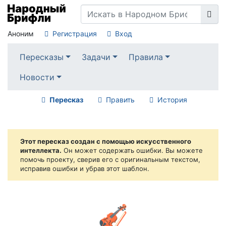
Аноним
Регистрация
Вход
Пересказы
Задачи
Правила
Новости
Пересказ
Править
История
Этот пересказ создан с помощью искусственного
интеллекта.
Он может содержать ошибки. Вы можете
помочь проекту, сверив его с оригинальным текстом,
исправив ошибки и убрав этот шаблон.
🎻