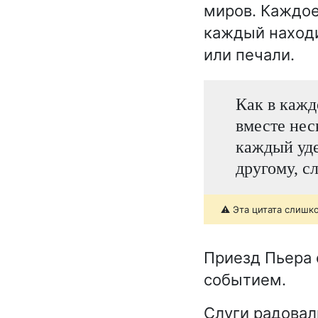
миров. Каждое
каждый находи
или печали.
Как в кажд
вместе нес
каждый уде
другому, с
⚠️ Эта цитата слишк
Приезд Пьера 
событием.
Слуги радовали