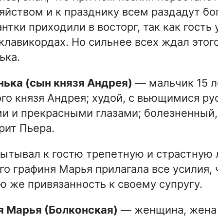
зяйством и к празднику всем раздадут бо
нтки приходили в восторг, так как гость
а клавикордах. Но сильнее всех ждал это
ька.
нька (сын князя Андрея)
— мальчик 15 л
го князя Андрея; худой, с вьющимися р
и и прекрасными глазами; болезненный,
рит Пьера.
ытывал к гостю трепетную и страстную 
го графиня Марья прилагала все усилия,
ю же привязанность к своему супругу.
я Марья (Болконская)
— женщина, жена