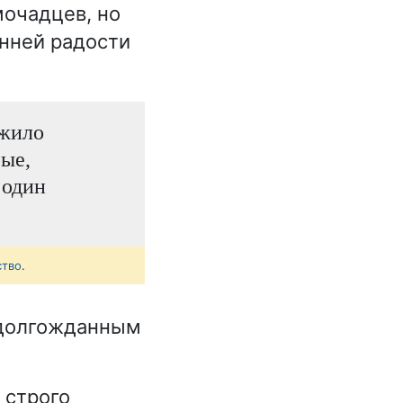
мочадцев, но
нней радости
 жило
ые,
 один
ство
.
 долгожданным
 строго