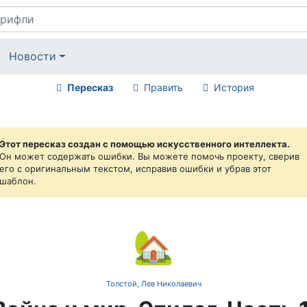
Новости
Пересказ
Править
История
Этот пересказ создан с помощью искусственного интеллекта.
Он может содержать ошибки. Вы можете помочь проекту, сверив
его с оригинальным текстом, исправив ошибки и убрав этот
шаблон.
🏡
Толстой, Лев Николаевич