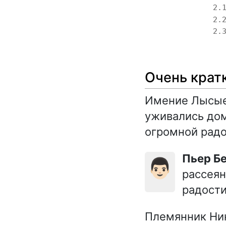
2.
2.
2.
Очень крат
Имение Лысые 
уживались дом
огромной рад
Пьер Б
👨🏻
рассеян
радости
Племянник Ник