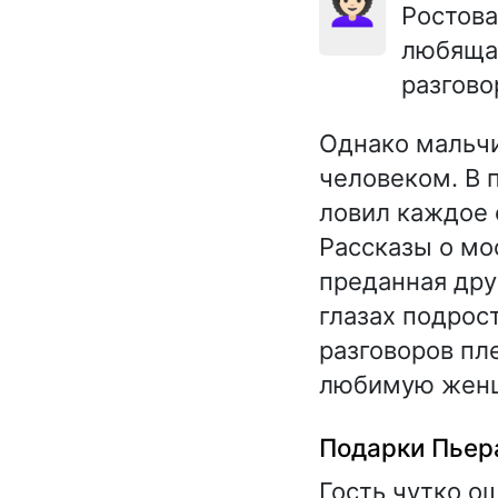
👩🏻‍🦱
Ростова
любящая
разгово
Однако мальчи
человеком. В 
ловил каждое 
Рассказы о мо
преданная дру
глазах подрос
разговоров пл
любимую женщ
Подарки Пьера
Гость чутко о