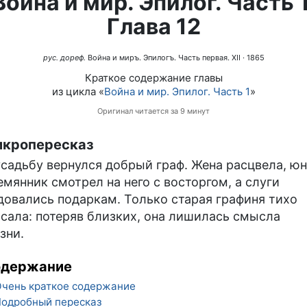
Война и мир. Эпилог. Часть 1
Глава 12
рус. дореф.
Война и миръ. Эпилогъ. Часть первая. XII
· 1865
Краткое содержание главы
из цикла «
Война и мир. Эпилог. Часть 1
»
Оригинал читается за 9 минут
кропересказ
усадьбу вернулся добрый граф. Жена расцвела, ю
емянник смотрел на него с восторгом, а слуги
довались подаркам. Только старая графиня тихо
асала: потеряв близких, она лишилась смысла
зни.
одержание
чень краткое содержание
одробный пересказ