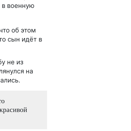
 в военную
 что об этом
то сын идёт в
у не из
лянулся на
ались.
то
 красивой