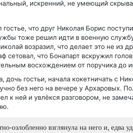
альный, искренний, не умеющий скрыва
 гостье, что друг Николая Борис поступ
ужбы тоже решил идти в военную службу
иколай возразил, что делает это не из д
аф сетовал, что Бонапарт вскружил голо
ельным восхождением от поручика до и
, дочь гостьи, начала кокетничать с Ник
кучно без него на вечере у Архаровых. 
л к ней и увлёкся разговором, не замеч
ню.
тно-озлобленно взглянула на него и, едва у