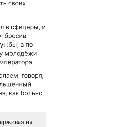
ть своих
ил в офицеры, и
, бросив
ружбы, а по
ву молодёжи
мператора.
олаем, говоря,
Польщённый
ая, как больно
держивая на