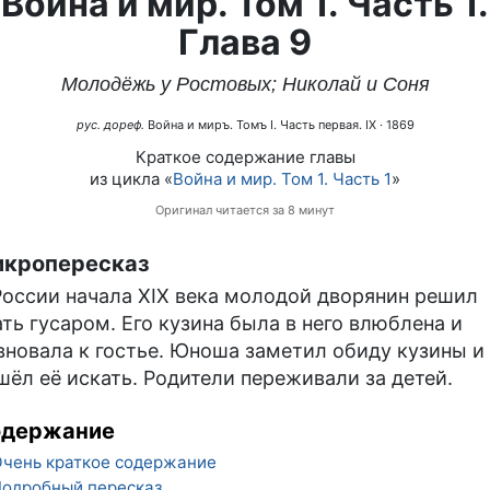
Война и мир. Том 1. Часть 1.
Глава 9
Молодёжь у Ростовых; Николай и Соня
рус. дореф.
Война и миръ. Томъ I. Часть первая. IX
· 1869
Краткое содержание главы
из цикла «
Война и мир. Том 1. Часть 1
»
Оригинал читается за 8 минут
кропересказ
России начала XIX века молодой дворянин решил
ать гусаром. Его кузина была в него влюблена и
вновала к гостье. Юноша заметил обиду кузины и
шёл её искать. Родители переживали за детей.
одержание
чень краткое содержание
одробный пересказ