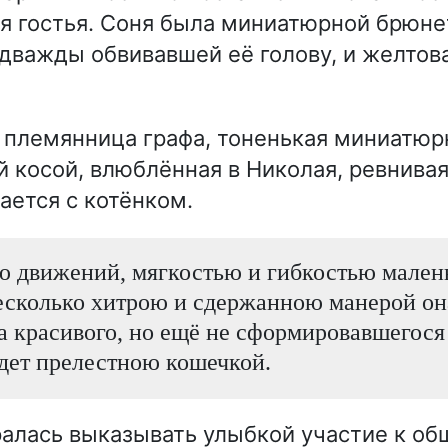
я гостья. Соня была миниатюрной брюнет
 дважды обвивавшей её голову, и желто
племянница графа, тоненькая миниатюр
й косой, влюблённая в Николая, ревнивая
ается с котёнком.
ю движений, мягкостью и гибкостью мален
есколько хитрою и сдержанною манерой он
 красивого, но ещё не сформировавшегося 
дет прелестною кошечкой.
ралась выказывать улыбкой участие к о