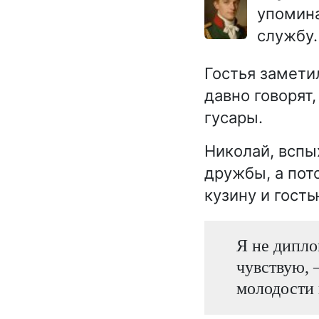
упомина
службу.
Гостья заметил
давно говорят,
гусары.
Николай, вспых
дружбы, а пото
кузину и гост
Я не дипло
чувствую, 
молодости