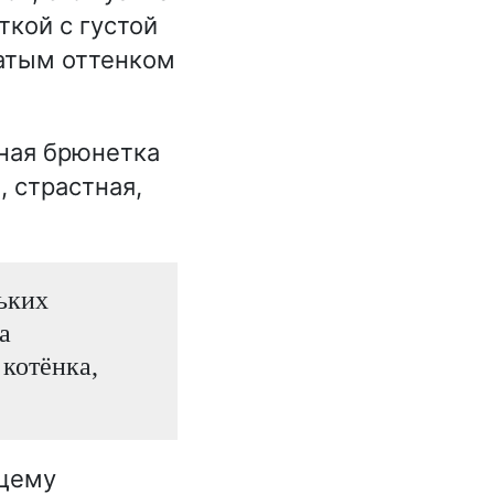
кой с густой
ватым оттенком
ная брюнетка
, страстная,
ьких
а
котёнка,
бщему