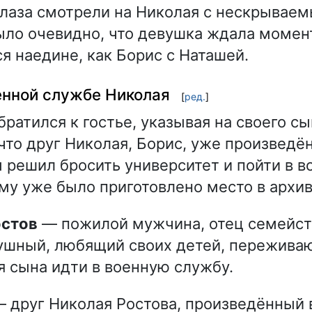
 глаза смотрели на Николая с нескрывае
ло очевидно, что девушка ждала момент
ся наедине, как Борис с Наташей.
енной службе Николая
[
ред.
]
ратился к гостье, указывая на своего сы
что друг Николая, Борис, уже произведё
 решил бросить университет и пойти в 
ему уже было приготовлено место в архив
остов
— пожилой мужчина, отец семейст
ушный, любящий своих детей, пережива
 сына идти в военную службу.
 друг Николая Ростова, произведённый 