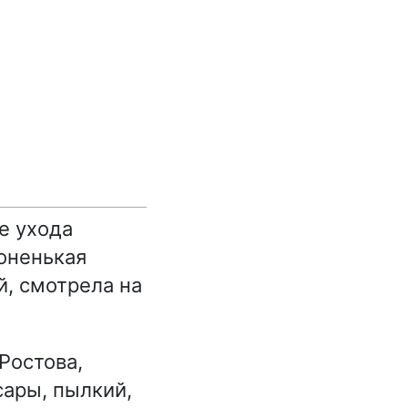
ле ухода
тоненькая
й, смотрела на
Ростова,
сары, пылкий,