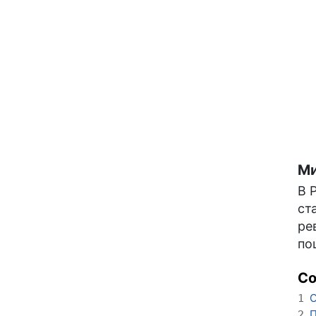
Ми
В 
ст
ре
по
С
О
1
П
2