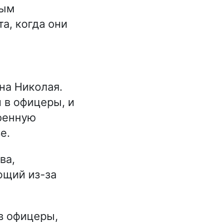
мым
а, когда они
на Николая.
н в офицеры, и
военную
е.
ва,
ющий из-за
в офицеры,