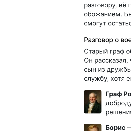
разговору, её
обожанием. Бы
смогут остать
Разговор о во
Старый граф об
Он рассказал, 
сын из дружбы
службу, хотя 
Граф Р
доброд
решения
Борис
—