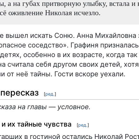
зы, а на губах притворную улыбку, встала и
сё оживление Николая исчезло.
е вышел искать Соню. Анна Михайловна 
опасное соседство». Графиня призналась
детях, особенно в их возрасте, когда так
на считала себя другом своих детей, хот
и от неё тайны. Гости вскоре уехали.
пересказ
[
ред.
]
каза на главы — условное.
 и их тайные чувства
[
ред.
]
тарших в гостиной остались Николай Рост