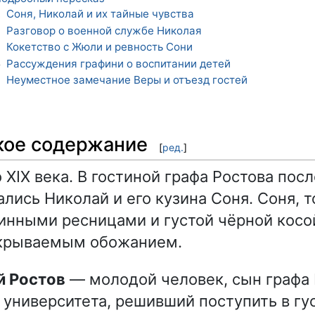
Соня, Николай и их тайные чувства
1
Разговор о военной службе Николая
2
Кокетство с Жюли и ревность Сони
3
Рассуждения графини о воспитании детей
4
Неуместное замечание Веры и отъезд гостей
5
кое содержание
[
ред.
]
 XIX века. В гостиной графа Ростова пос
лись Николай и его кузина Соня. Соня, 
инными ресницами и густой чёрной косо
скрываемым обожанием.
й Ростов
— молодой человек, сын графа 
 университета, решивший поступить в гу