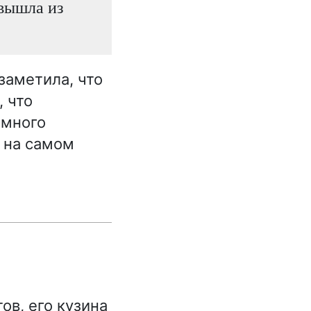
 вышла из
заметила, что
, что
 много
я на самом
ов, его кузина