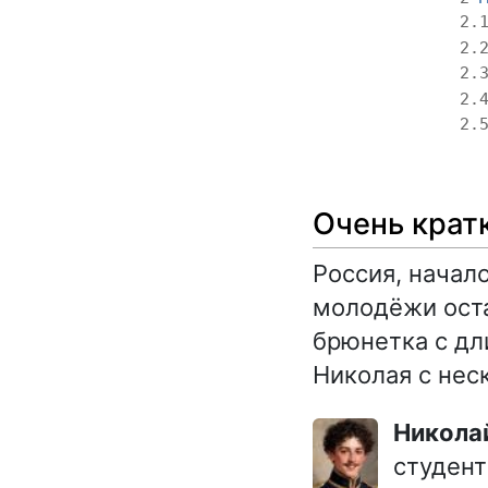
2.
2.
2.
2.
2.
Очень крат
Россия, начало
молодёжи оста
брюнетка с дл
Николая с не
Никола
студент