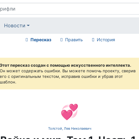
Новости
Пересказ
Править
История
Этот пересказ создан с помощью искусственного интеллекта.
Он может содержать ошибки. Вы можете помочь проекту, сверив
его с оригинальным текстом, исправив ошибки и убрав этот
шаблон.
💞
Толстой, Лев Николаевич