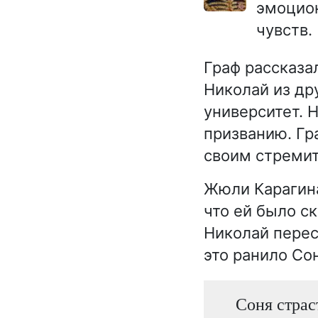
эмоцион
чувств.
Граф рассказал
Николай из др
университет. Н
призванию. Гр
своим стремит
Жюли Карагина
что ей было с
Николай пересе
это ранило Со
Соня страс