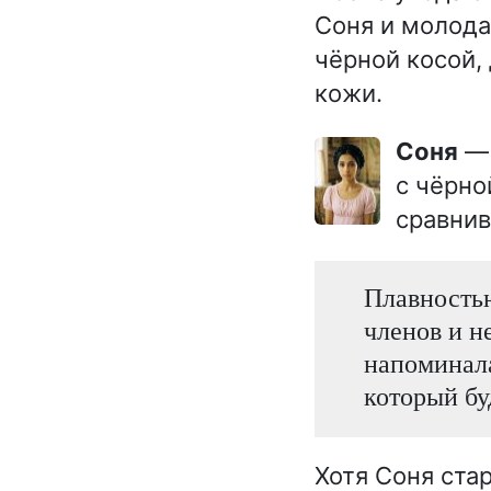
Соня и молода
чёрной косой,
кожи.
Соня
— 
с чёрно
сравнив
Плавность
членов и н
напоминала
который бу
Хотя Соня ста