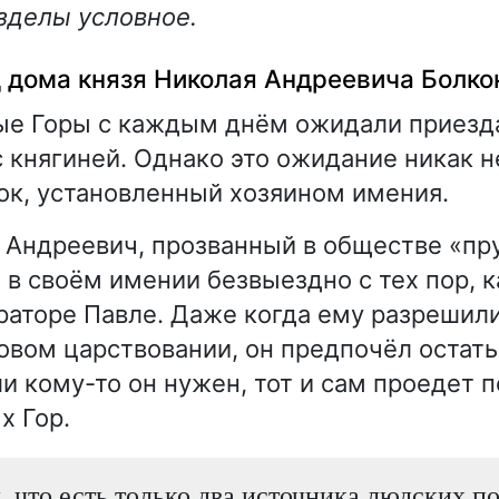
зделы условное.
 дома князя Николая Андреевича Болко
ые Горы с каждым днём ожидали приезд
с княгиней. Однако это ожидание никак 
ок, установленный хозяином имения.
 Андреевич, прозванный в обществе «пр
 в своём имении безвыездно с тех пор, к
раторе Павле. Даже когда ему разрешили
овом царствовании, он предпочёл остать
ли кому-то он нужен, тот и сам проедет 
х Гор.
, что есть только два источника людских п