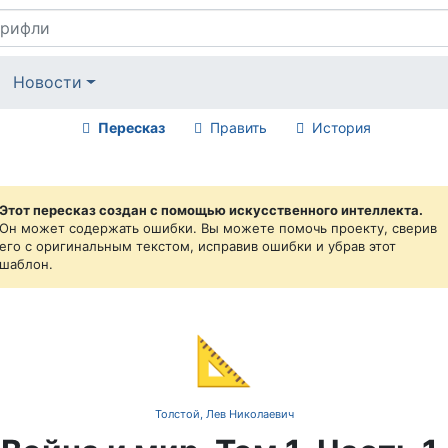
Новости
Пересказ
Править
История
Этот пересказ создан с помощью искусственного интеллекта.
Он может содержать ошибки. Вы можете помочь проекту, сверив
его с оригинальным текстом, исправив ошибки и убрав этот
шаблон.
📐
Толстой, Лев Николаевич