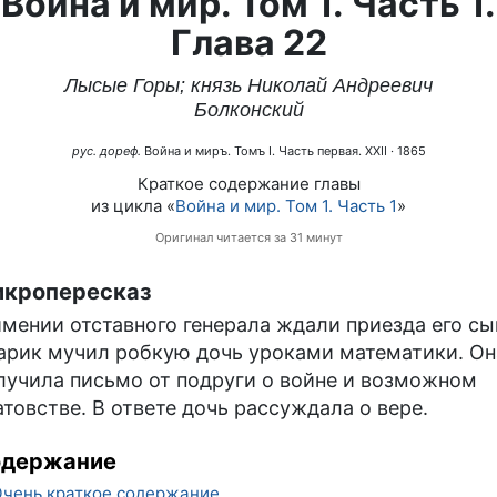
Война и мир. Том 1. Часть 1.
Глава 22
Лысые Горы; князь Николай Андреевич
Болконский
рус. дореф.
Война и миръ. Томъ I. Часть первая. XXII
· 1865
Краткое содержание главы
из цикла «
Война и мир. Том 1. Часть 1
»
Оригинал читается за 31 минут
кропересказ
имении отставного генерала ждали приезда его сы
арик мучил робкую дочь уроками математики. Он
лучила письмо от подруги о войне и возможном
атовстве. В ответе дочь рассуждала о вере.
одержание
чень краткое содержание