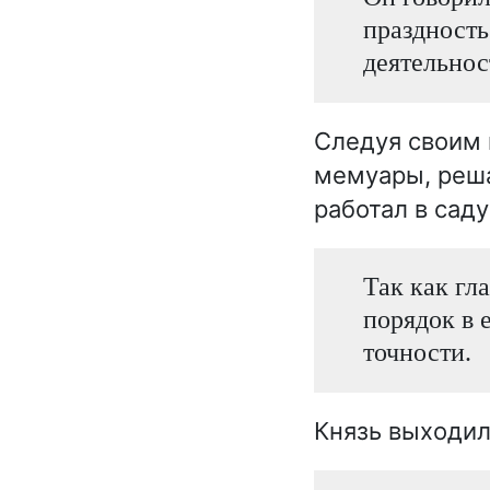
праздность 
деятельнос
Следуя своим 
мемуары, реша
работал в сад
Так как гл
порядок в 
точности.
Князь выходил 