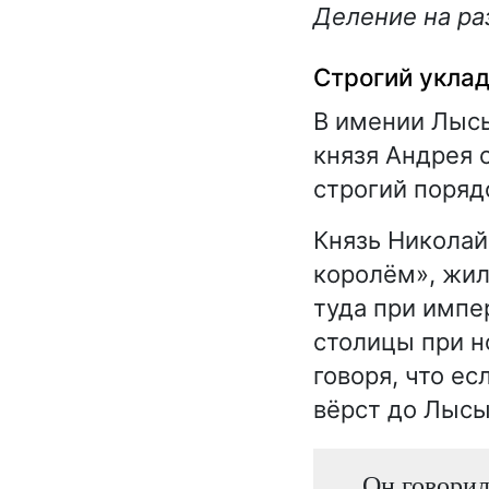
Деление на ра
Строгий уклад
В имении Лыс
князя Андрея 
строгий поряд
Князь Николай
королём», жил
туда при импе
столицы при н
говоря, что ес
вёрст до Лысы
Он говорил