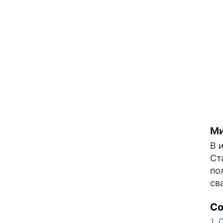
Ми
В 
Ст
по
св
С
О
1