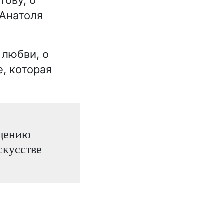
 Анатоля
 любви, о
е, которая
ощению
скусстве