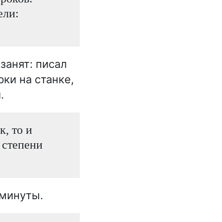
ели:
занят: писал
ки на станке,
.
к, то и
 степени
 минуты.