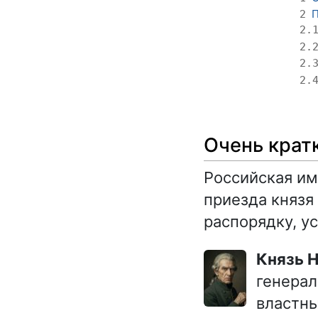
П
2
2.
2.
2.
2.
Очень крат
Российская им
приезда князя
распорядку, у
Князь
генерал
властны