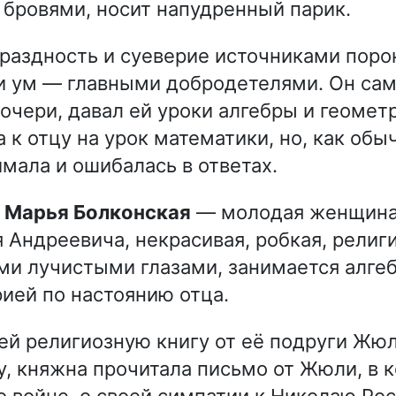
бровями, носит напудренный парик.
праздность и суеверие источниками порок
и ум — главными добродетелями. Он са
очери, давал ей уроки алгебры и геомет
к отцу на урок математики, но, как обыч
имала и ошибалась в ответах.
а Марья Болконская
— молодая женщина,
 Андреевича, некрасивая, робкая, религи
и лучистыми глазами, занимается алгеб
ией по настоянию отца.
ей религиозную книгу от её подруги Жю
у, княжна прочитала письмо от Жюли, в 
о войне, о своей симпатии к Николаю Рос