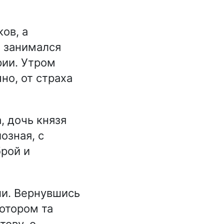
ов, а
м занимался
рии. Утром
но, от страха
 дочь князя
озная, с
рой и
ли. Вернувшись
котором та
тову, о