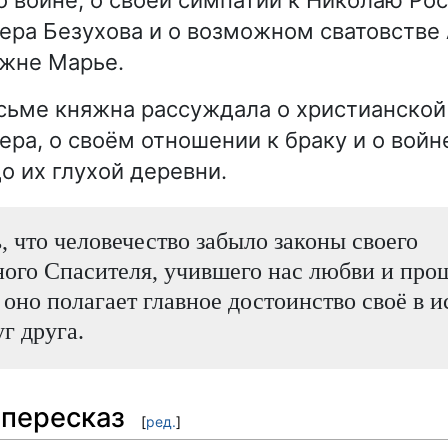
ера Безухова и о возможном сватовстве
яжне Марье.
сьме княжна рассуждала о христианской
ра, о своём отношении к браку и о войн
о их глухой деревни.
 что человечество забыло законы своего
ого Спасителя, учившего нас любви и пр
о оно полагает главное достоинство своё в и
г друга.
пересказ
[
ред.
]