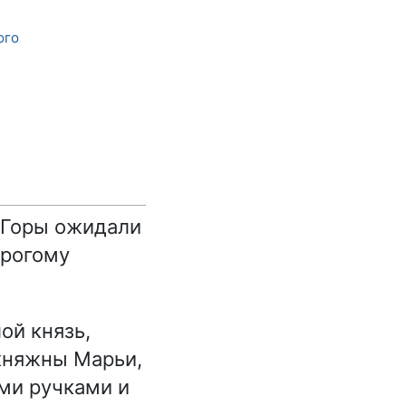
ого
е Горы ожидали
трогому
й князь,
 княжны Марьи,
ими ручками и