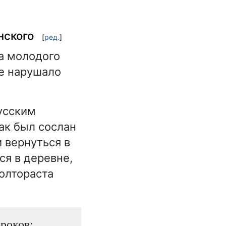
нского
[
ред.
]
а молодого
не нарушало
усским
ак был сослан
 вернуться в
ся в деревне,
полтораста
ороков: