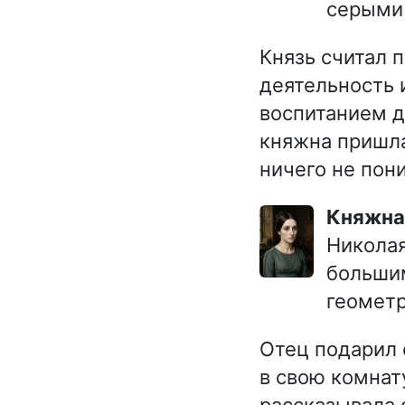
серыми 
Князь считал 
деятельность 
воспитанием д
княжна пришла 
ничего не пон
Княжн
Николая
большим
геометр
Отец подарил 
в свою комнат
рассказывала 