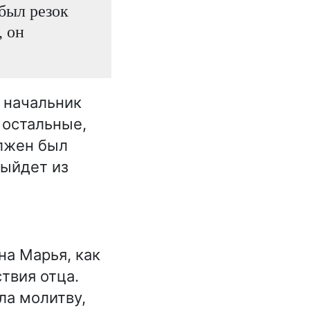
 был резок
, он
й начальник
 остальные,
олжен был
выйдет из
на Марья, как
твия отца.
ла молитву,