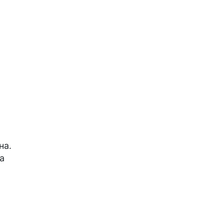
на.
а