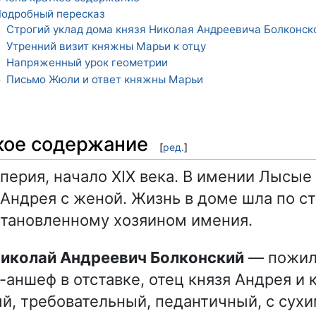
одробный пересказ
Строгий уклад дома князя Николая Андреевича Болконск
1
Утренний визит княжны Марьи к отцу
2
Напряженный урок геометрии
3
Письмо Жюли и ответ княжны Марьи
4
кое содержание
[
ред.
]
перия, начало XIX века. В имении Лысы
 Андрея с женой. Жизнь в доме шла по с
становленному хозяином имения.
 Николай Андреевич Болконский
— пожило
-аншеф в отставке, отец князя Андрея и
й, требовательный, педантичный, с сух