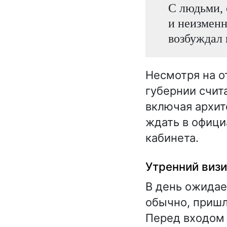
С людьми, 
и неизменн
возбуждал к
Несмотря на о
губернии счита
включая архит
ждать в офици
кабинета.
Утренний визи
В день ожидае
обычно, пришл
Перед входом 