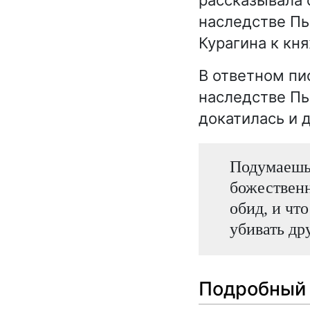
наследстве Пь
Курагина к кн
В ответном пи
наследстве Пье
докатилась и д
Подумаешь,
божественн
обид, и чт
убивать дру
Подробный 