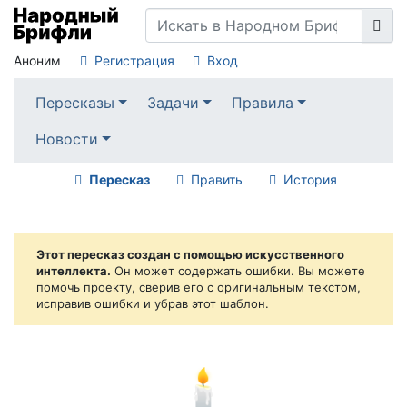
Аноним
Регистрация
Вход
Пересказы
Задачи
Правила
Новости
Пересказ
Править
История
Этот пересказ создан с помощью искусственного
интеллекта.
Он может содержать ошибки. Вы можете
помочь проекту, сверив его с оригинальным текстом,
исправив ошибки и убрав этот шаблон.
🕯️