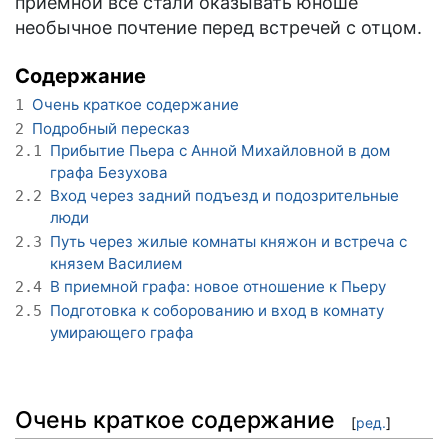
приёмной все стали оказывать юноше
необычное почтение перед встречей с отцом.
Содержание
Очень краткое содержание
1
Подробный пересказ
2
Прибытие Пьера с Анной Михайловной в дом
2.1
графа Безухова
Вход через задний подъезд и подозрительные
2.2
люди
Путь через жилые комнаты княжон и встреча с
2.3
князем Василием
В приемной графа: новое отношение к Пьеру
2.4
Подготовка к соборованию и вход в комнату
2.5
умирающего графа
Очень краткое содержание
[
ред.
]