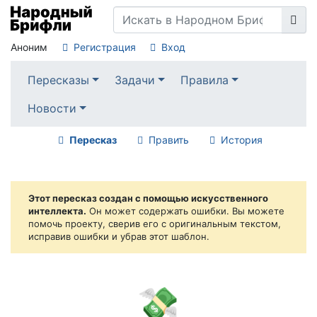
Аноним
Регистрация
Вход
Пересказы
Задачи
Правила
Новости
Пересказ
Править
История
Этот пересказ создан с помощью искусственного
интеллекта.
Он может содержать ошибки. Вы можете
помочь проекту, сверив его с оригинальным текстом,
исправив ошибки и убрав этот шаблон.
💸