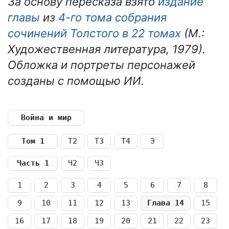
За основу пересказа взято
издание
главы
из
4-го тома собрания
сочинений Толстого в 22 томах
(М.:
Художественная литература, 1979).
Обложка и портреты персонажей
созданы с помощью ИИ.
Война и мир
Том 1
Т2
Т3
Т4
Э
Часть 1
Ч2
Ч3
1
2
3
4
5
6
7
8
9
10
11
12
13
Глава 14
15
16
17
18
19
20
21
22
23