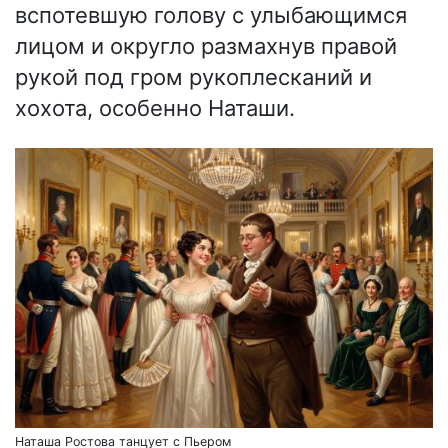
вспотевшую голову с улыбающимся
лицом и округло размахнув правой
рукой под гром рукоплесканий и
хохота, особенно Наташи.
Наташа Ростова танцует с Пьером