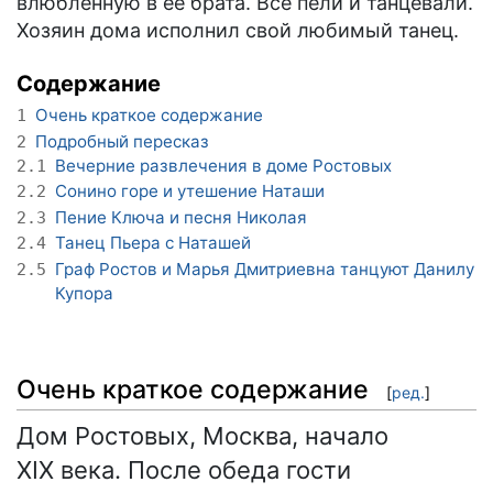
влюблённую в её брата. Все пели и танцевали.
Хозяин дома исполнил свой любимый танец.
Содержание
Очень краткое содержание
1
Подробный пересказ
2
Вечерние развлечения в доме Ростовых
2.1
Сонино горе и утешение Наташи
2.2
Пение Ключа и песня Николая
2.3
Танец Пьера с Наташей
2.4
Граф Ростов и Марья Дмитриевна танцуют Данилу
2.5
Купора
Очень краткое содержание
[
ред.
]
Дом Ростовых, Москва, начало
XIX века. После обеда гости