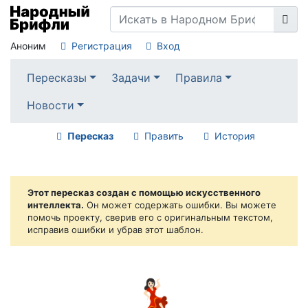
Аноним
Регистрация
Вход
Пересказы
Задачи
Правила
Новости
Пересказ
Править
История
Этот пересказ создан с помощью искусственного
интеллекта.
Он может содержать ошибки. Вы можете
помочь проекту, сверив его с оригинальным текстом,
исправив ошибки и убрав этот шаблон.
💃🏻