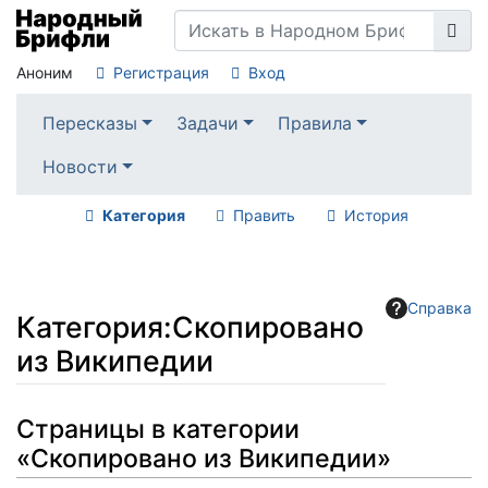
Аноним
Регистрация
Вход
Пересказы
Задачи
Правила
Новости
Категория
Править
История
Справка
Категория
:
Скопировано
из Википедии
Перейти к:
навигация
,
поиск
Страницы в категории
«Скопировано из Википедии»