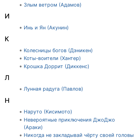
Злым ветром (Адамов)
И
Инь и Ян (Акунин)
К
Колесницы богов (Дэникен)
Коты-воители (Хантер)
Крошка Доррит (Диккенс)
Л
Лунная радуга (Павлов)
Н
Наруто (Кисимото)
Невероятные приключения ДжоДжо
(Араки)
Никогда не закладывай чёрту своей головы