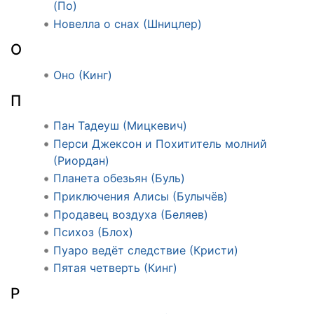
(По)
Новелла о снах (Шницлер)
О
Оно (Кинг)
П
Пан Тадеуш (Мицкевич)
Перси Джексон и Похититель молний
(Риордан)
Планета обезьян (Буль)
Приключения Алисы (Булычёв)
Продавец воздуха (Беляев)
Психоз (Блох)
Пуаро ведёт следствие (Кристи)
Пятая четверть (Кинг)
Р