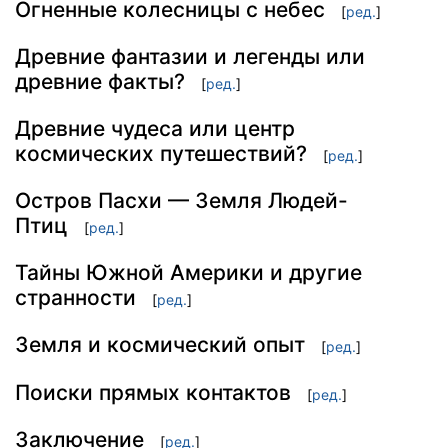
Огненные колесницы с небес
[
ред.
]
Древние фантазии и легенды или
древние факты?
[
ред.
]
Древние чудеса или центр
космических путешествий?
[
ред.
]
Остров Пасхи — Земля Людей-
Птиц
[
ред.
]
Тайны Южной Америки и другие
странности
[
ред.
]
Земля и космический опыт
[
ред.
]
Поиски прямых контактов
[
ред.
]
Заключение
[
ред.
]