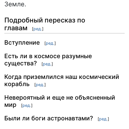
Земле.
Подробный пересказ по
главам
[
ред.
]
Вступление
[
ред.
]
Есть ли в космосе разумные
существа?
[
ред.
]
Когда приземлился наш космический
корабль
[
ред.
]
Невероятный и еще не объясненный
мир
[
ред.
]
Были ли боги астронавтами?
[
ред.
]