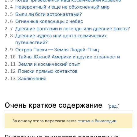
Невероятный и еще не объясненный мир
2.4
Были ли боги астронавтами?
2.5
Огненные колесницы с небес
2.6
Древние фантазии и легенды или древние факты?
2.7
Древние чудеса или центр космических
2.8
путешествий?
Остров Пасхи — Земля Людей-Птиц
2.9
Тайны Южной Америки и другие странности
2.10
Земля и космический опыт
2.11
Поиски прямых контактов
2.12
Заключение
2.13
Очень краткое содержание
[
ред.
]
За основу этого пересказа взята
статья в Википедии
.