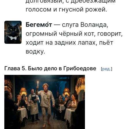
долговязый, с дребезжащим
голосом и гнусной рожей.
Бегемо́т
— слуга Воланда,
огромный чёрный кот, говорит,
ходит на задних лапах, пьёт
водку.
Глава 5. Было дело в Грибоедове
[
ред.
]