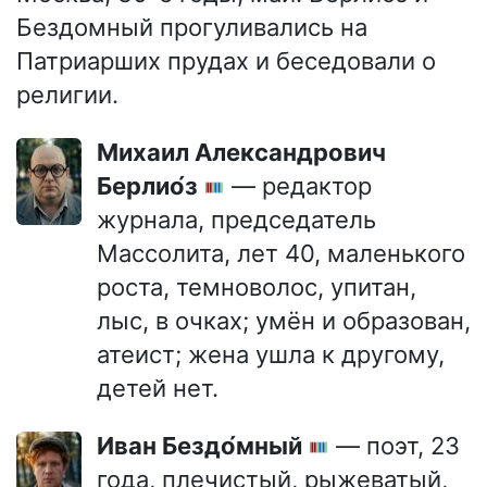
Бездомный прогуливались на
Патриарших прудах и беседовали о
религии.
Михаил Александрович
Берлио́з
— редактор
журнала, председатель
Массолита, лет 40, маленького
роста, темноволос, упитан,
лыс, в очках; умён и образован,
атеист; жена ушла к другому,
детей нет.
Иван Бездо́мный
— поэт, 23
года, плечистый, рыжеватый,