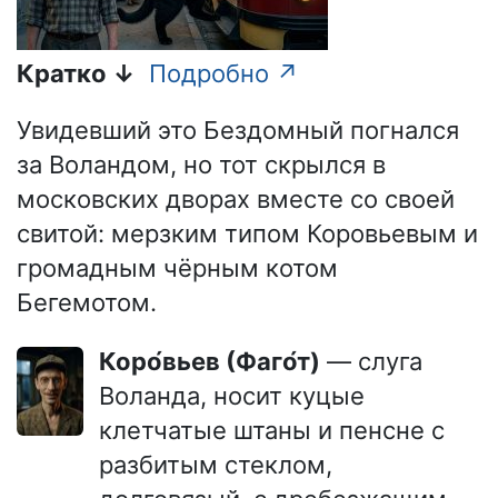
Кратко ↓
Подробно ↗
Увидевший это Бездомный погнался
за Воландом, но тот скрылся в
московских дворах вместе со своей
свитой: мерзким типом Коровьевым и
громадным чёрным котом
Бегемотом.
Коро́вьев (Фаго́т)
— слуга
Воланда, носит куцые
клетчатые штаны и пенсне с
разбитым стеклом,