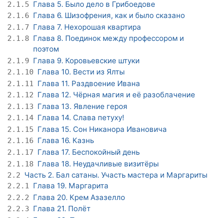
Глава 5. Было дело в Грибоедове
2.1.5
Глава 6. Шизофрения, как и было сказано
2.1.6
Глава 7. Нехорошая квартира
2.1.7
Глава 8. Поединок между профессором и
2.1.8
поэтом
Глава 9. Коровьевские штуки
2.1.9
Глава 10. Вести из Ялты
2.1.10
Глава 11. Раздвоение Ивана
2.1.11
Глава 12. Чёрная магия и её разоблачение
2.1.12
Глава 13. Явление героя
2.1.13
Глава 14. Слава петуху!
2.1.14
Глава 15. Сон Никанора Ивановича
2.1.15
Глава 16. Казнь
2.1.16
Глава 17. Беспокойный день
2.1.17
Глава 18. Неудачливые визитёры
2.1.18
Часть 2. Бал сатаны. Участь мастера и Маргариты
2.2
Глава 19. Маргарита
2.2.1
Глава 20. Крем Азазелло
2.2.2
Глава 21. Полёт
2.2.3