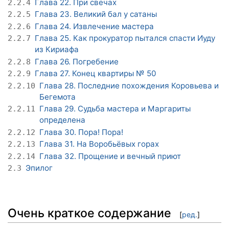
Глава 22. При свечах
2.2.4
Глава 23. Великий бал у сатаны
2.2.5
Глава 24. Извлечение мастера
2.2.6
Глава 25. Как прокуратор пытался спасти Иуду
2.2.7
из Кириафа
Глава 26. Погребение
2.2.8
Глава 27. Конец квартиры № 50
2.2.9
Глава 28. Последние похождения Коровьева и
2.2.10
Бегемота
Глава 29. Судьба мастера и Маргариты
2.2.11
определена
Глава 30. Пора! Пора!
2.2.12
Глава 31. На Воробьёвых горах
2.2.13
Глава 32. Прощение и вечный приют
2.2.14
Эпилог
2.3
Очень краткое содержание
[
ред.
]