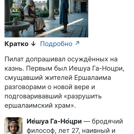
Кратко ↓
Подробно ↗
Пилат допрашивал осуждённых на
казнь. Первым был Иешуа Га-Ноцри,
смущавший жителей Ершалаима
разговорами о новой вере и
подговаривавший «разрушить
ершалаимский храм».
Ие́шуа Га-Но́цри
— бродячий
философ, лет 27, наивный и