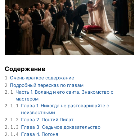
Содержание
Очень краткое содержание
1
Подробный пересказ по главам
2
Часть 1. Воланд и его свита. Знакомство с
2.1
мастером
Глава 1. Никогда не разговаривайте с
2.1.1
неизвестными
Глава 2. Понтий Пилат
2.1.2
Глава 3. Седьмое доказательство
2.1.3
Глава 4. Погоня
2.1.4