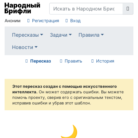
Аноним
Регистрация
Вход
Пересказы
Задачи
Правила
Новости
Пересказ
Править
История
Этот пересказ создан с помощью искусственного
интеллекта.
Он может содержать ошибки. Вы можете
помочь проекту, сверив его с оригинальным текстом,
исправив ошибки и убрав этот шаблон.
🌙