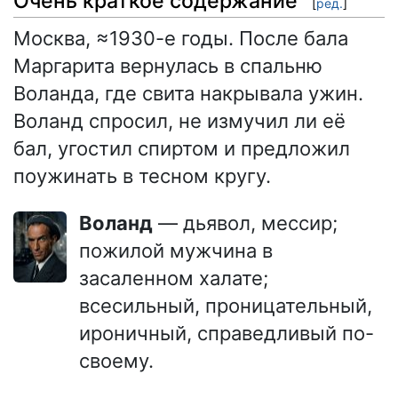
Очень краткое содержание
[
ред.
]
Москва, ≈1930-е годы. После бала
Маргарита вернулась в спальню
Воланда, где свита накрывала ужин.
Воланд спросил, не измучил ли её
бал, угостил спиртом и предложил
поужинать в тесном кругу.
Воланд
— дьявол, мессир;
пожилой мужчина в
засаленном халате;
всесильный, проницательный,
ироничный, справедливый по-
своему.