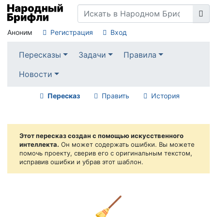
Аноним
Регистрация
Вход
Пересказы
Задачи
Правила
Новости
Пересказ
Править
История
Этот пересказ создан с помощью искусственного
интеллекта.
Он может содержать ошибки. Вы можете
помочь проекту, сверив его с оригинальным текстом,
исправив ошибки и убрав этот шаблон.
🧹