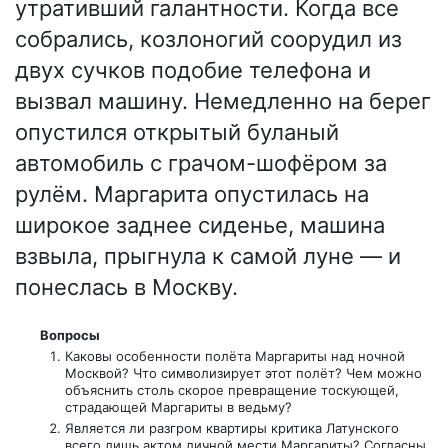
утративший галантности. Когда все
собрались, козлоногий соорудил из
двух сучков подобие телефона и
вызвал машину. Немедленно на берег
опустился открытый буланый
автомобиль с грачом-шофёром за
рулём. Маргарита опустилась на
широкое заднее сиденье, машина
взвыла, прыгнула к самой луне — и
понеслась в Москву.
Вопросы
Каковы особенности полёта Маргариты над ночной
Москвой? Что символизирует этот полёт? Чем можно
объяснить столь скорое превращение тоскующей,
страдающей Маргариты в ведьму?
Является ли разгром квартиры критика Латунского
всего лишь актом личной мести Маргариты? Согласны