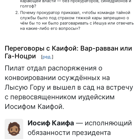
карающей власти — без прокураторов, синедрионов и
голгоф?
Почему прокуратор приказал, «чтобы команде тайной
службы было под страхом тяжкой кары запрещено о
чём бы то ни было разговаривать с Иешуа или отвечать
на какие-либо его вопросы»?
Переговоры с Каифой: Вар-равван или
Га-Ноцри
[
ред.
]
Пилат отдал распоряжения о
конвоировании осуждённых на
Лысую Гору и вышел в сад на встречу
с первосвященником иудейским
Иосифом Каифой.
Иосиф Каифа
— исполняющий
🧔🏽
обязанности президента