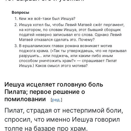
Вопросы
Кем же всё-таки был Иешуа?
Иешуа хотел бы, чтобы Левий Матвей сжёг пергамент,
на котором, по словам Иешуа, этот бывший сборщик
податей неверно записывал его слова. Однако Левий
Матвей отказался сделать это. Почему?
В ершалаимских главах романа возникает мотив
поджога храма. («Так ты утверждаешь, что не призывал
разрушить… или поджечь, или каким-либо иным
способом уничтожить храм?» — спрашивает Пилат
Иешуа.) Каков смысл этого мотива?
Иешуа исцеляет головную боль
Пилата; первое решение о
помиловании
[
ред.
]
Пилат, страдая от нестерпимой боли,
спросил, что именно Иешуа говорил
толпе на базаре про храм.