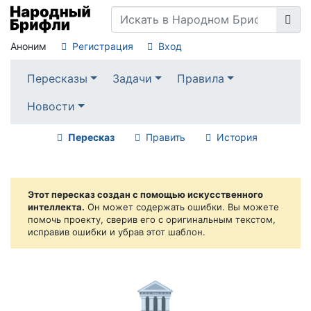
Аноним
Регистрация
Вход
Пересказы
Задачи
Правила
Новости
Пересказ
Править
История
Этот пересказ создан с помощью искусственного
интеллекта.
Он может содержать ошибки. Вы можете
помочь проекту, сверив его с оригинальным текстом,
исправив ошибки и убрав этот шаблон.
🏛️