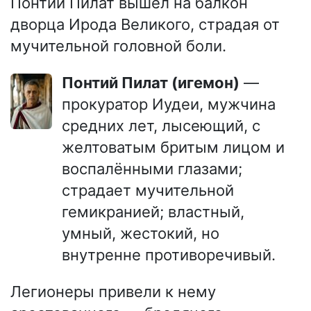
Понтий Пилат вышел на балкон
дворца Ирода Великого, страдая от
мучительной головной боли.
Понтий Пилат (игемон)
—
прокуратор Иудеи, мужчина
средних лет, лысеющий, с
желтоватым бритым лицом и
воспалёнными глазами;
страдает мучительной
гемикранией; властный,
умный, жестокий, но
внутренне противоречивый.
Легионеры привели к нему