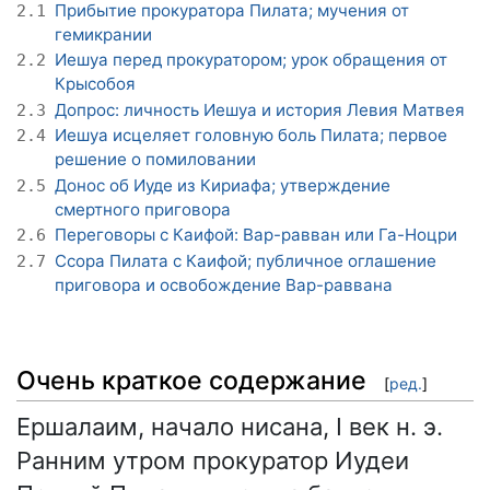
Прибытие прокуратора Пилата; мучения от
2.1
гемикрании
Иешуа перед прокуратором; урок обращения от
2.2
Крысобоя
Допрос: личность Иешуа и история Левия Матвея
2.3
Иешуа исцеляет головную боль Пилата; первое
2.4
решение о помиловании
Донос об Иуде из Кириафа; утверждение
2.5
смертного приговора
Переговоры с Каифой: Вар-равван или Га-Ноцри
2.6
Ссора Пилата с Каифой; публичное оглашение
2.7
приговора и освобождение Вар-раввана
Очень краткое содержание
[
ред.
]
Ершалаим, начало нисана, I век н. э.
Ранним утром прокуратор Иудеи