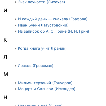
Знак вечности (Лихачёв)
И
И каждый день — сначала (Графова)
Иван Бунин (Паустовский)
Из записок об А. С. Грине (Н. Н. Грин)
К
Когда книга учит (Граник)
Л
Лесков (Гроссман)
М
Мильон терзаний (Гончаров)
Моцарт и Сальери (Искандер)
Н
Нам внятно всё (Львов)