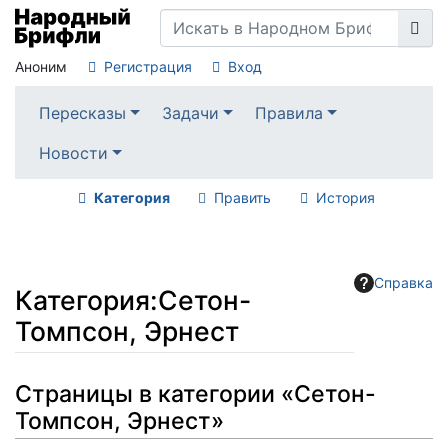
Аноним
Регистрация
Вход
Пересказы
Задачи
Правила
Новости
Категория
Править
История
Справка
Категория
:
Сетон-
Томпсон, Эрнест
Перейти к:
навигация
,
поиск
Страницы в категории «Сетон-
Томпсон, Эрнест»