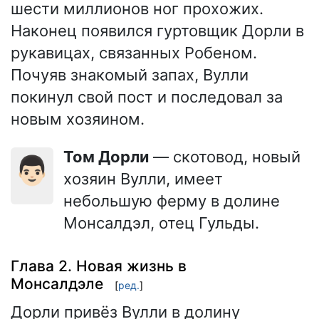
шести миллионов ног прохожих.
Наконец появился гуртовщик Дорли в
рукавицах, связанных Робеном.
Почуяв знакомый запах, Вулли
покинул свой пост и последовал за
новым хозяином.
Том Дорли
— скотовод, новый
👨🏻
хозяин Вулли, имеет
небольшую ферму в долине
Монсалдэл, отец Гульды.
Глава 2. Новая жизнь в
Монсалдэле
[
ред.
]
Дорли привёз Вулли в долину