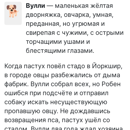
Вулли
— маленькая жёлтая
🐕
дворняжка, овчарка, умная,
преданная, но угрюмая и
свирепая с чужими, с острыми
торчащими ушами и
блестящими глазами.
Когда пастух повёл стадо в Йоркшир,
в городе овцы разбежались от дыма
фабрик. Вулли собрал всех, но Робен
ошибся при подсчёте и отправил
собаку искать несуществующую
пропавшую овцу. Не дождавшись
возвращения пса, пастух ушёл со
стадом. Вулли два года ждал хозяина