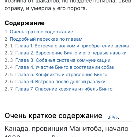
хозяина от шакалов, но позднее погибла, съев
отраву, и умерла у его порога.
Содержание
Очень краткое содержание
1
Подробный пересказ по главам
2
Глава 1. Встреча с волком и приобретение щенка
2.1
Глава 2. Взросление Бинго и его первые навыки
2.2
Глава 3. Собачья система коммуникации
2.3
Глава 4. Участие Бинго в состязании собак
2.4
Глава 5. Конфликты и отравление Бинго
2.5
Глава 6. Встреча после долгой разлуки
2.6
Глава 7. Спасение хозяина и гибель Бинго
2.7
Очень краткое содержание
[
ред.
]
Канада, провинция Манитоба, начало