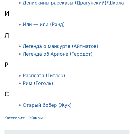
Денискины рассказы (Драгунский)/Школа
И
Или — или (Рэнд)
Л
Легенда о манкурте (Айтматов)
Легенда об Арионе (Геродот)
Р
Расплата (Гитлер)
Рим (Гоголь)
С
Старый бобёр (Жук)
Категория
:
Жанры