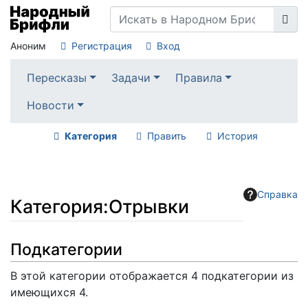
Аноним
Регистрация
Вход
Пересказы
Задачи
Правила
Новости
Категория
Править
История
Справка
Категория
:
Отрывки
Перейти к:
навигация
,
поиск
Подкатегории
В этой категории отображается 4 подкатегории из
имеющихся 4.