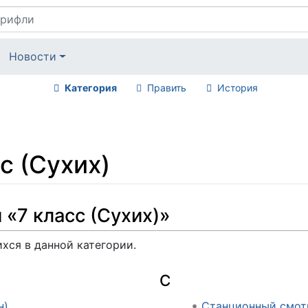
Новости
Категория
Править
История
с (Сухих)
 «7 класс (Сухих)»
ихся в данной категории.
С
н)
Станционный смот