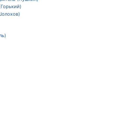
(Горький)
Шолохов)
ль)