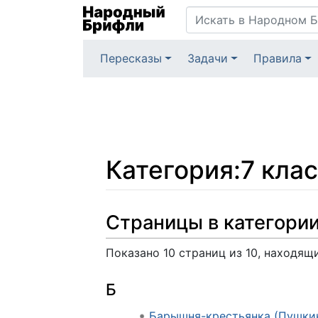
Пересказы
Задачи
Правила
Категория
:
7 клас
Перейти к:
навигация
,
поиск
Страницы в категории
Показано 10 страниц из 10, находящ
Б
Барышня-крестьянка (Пушки