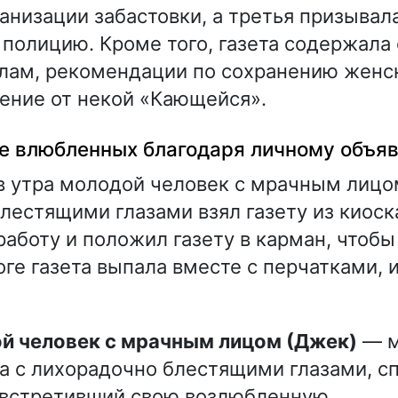
ганизации забастовки, а третья призывал
полицию. Кроме того, газета содержала
лам, рекомендации по сохранению женск
ение от некой «Кающейся».
е влюбленных благодаря личному объя
в утра молодой человек с мрачным лицо
лестящими глазами взял газету из киоск
работу и положил газету в карман, чтобы
оге газета выпала вместе с перчатками, 
ой человек с мрачным лицом (Джек)
— м
 с лихорадочно блестящими глазами, с
 встретивший свою возлюбленную.