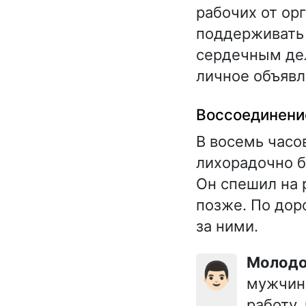
рабочих от ор
поддерживать 
сердечным де
личное объявл
Воссоединени
В восемь часо
лихорадочно б
Он спешил на 
позже. По дор
за ними.
Молод
👨🏻
мужчина
работу,