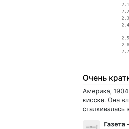
2.
2.
2.
2.
2.
2.
2.
Очень крат
Америка, 1904
киоске. Она в
сталкивалась з
Газета
—