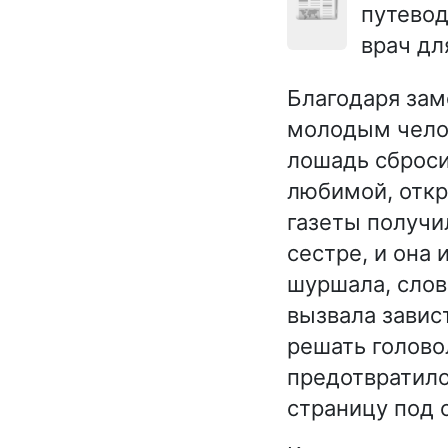
📰
путевод
врач дл
Благодаря зам
молодым челов
лошадь сброси
любимой, откр
газеты получи
сестре, и она
шуршала, слов
вызвала завис
решать головол
предотвратило
страницу под 