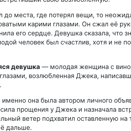
л до места, где потерял вещи, то неожид
оватыми карими глазами. Он сжал её руки
ила его сердце. Девушка сказала, что зн
одой человек был счастлив, хотя и не по
яся девушка
— молодая женщина с вин
глазами, возлюбленная Джека, написав
.
о именно она была автором личного объя
росила прощения у Джека и назначала вст
ильный ветер подхватил оставленную на 
её дальше.