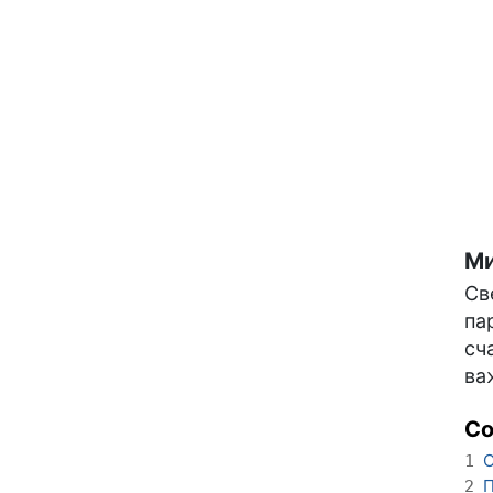
Ми
Св
па
сч
ва
С
О
1
П
2