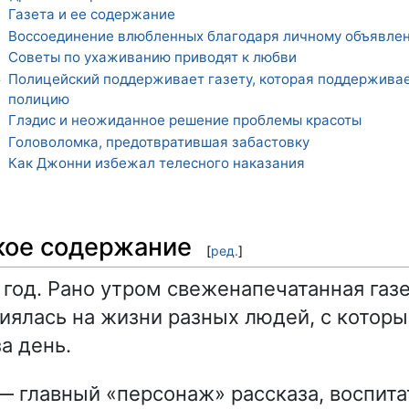
Газета и ее содержание
1
Воссоединение влюбленных благодаря личному объявле
2
Советы по ухаживанию приводят к любви
3
Полицейский поддерживает газету, которая поддержива
4
полицию
Глэдис и неожиданное решение проблемы красоты
5
Головоломка, предотвратившая забастовку
6
Как Джонни избежал телесного наказания
7
кое содержание
[
ред.
]
 год. Рано утром свеженапечатанная газе
лиялась на жизни разных людей, с котор
а день.
 главный «персонаж» рассказа, воспита