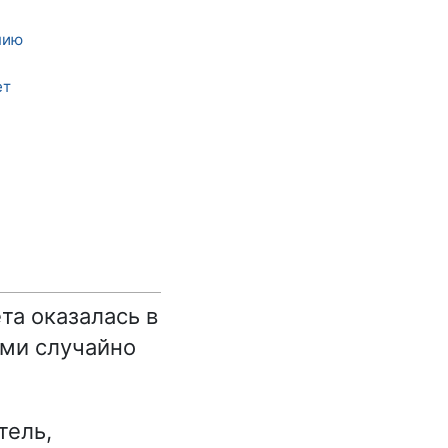
нию
ет
та оказалась в
ыми случайно
тель,