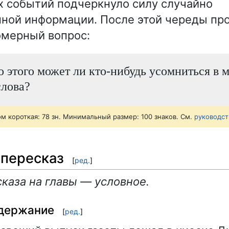
х событий подчеркнуло силу случайно
ной информации. После этой череды пр
омерный вопрос:
о этого может ли кто-нибудь усомниться в 
слова?
ом короткая: 78 зн. Минимальный размер: 100 знаков. См.
руководст
пересказ
[
ред.
]
каза на главы — условное.
одержание
[
ред.
]