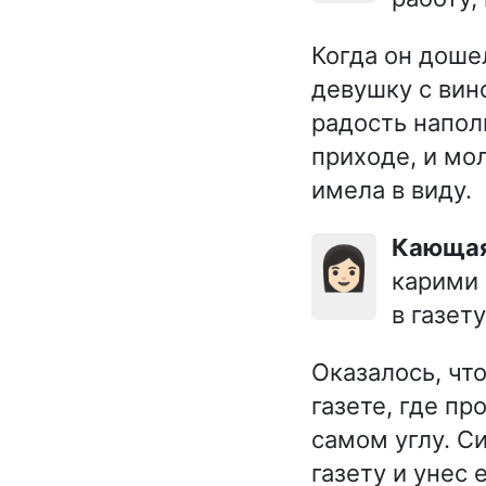
Когда он доше
девушку с вин
радость наполн
приходе, и мол
имела в виду.
Кающа
👩🏻
карими 
в газету
Оказалось, чт
газете, где п
самом углу. С
газету и унес 