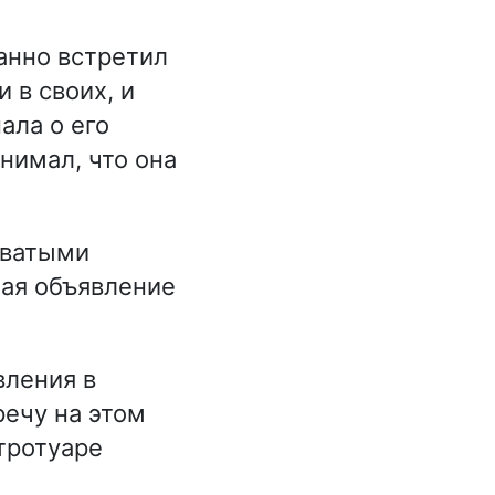
анно встретил
 в своих, и
ала о его
нимал, что она
оватыми
шая объявление
вления в
речу на этом
тротуаре