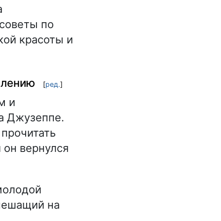
а
 советы по
ой красоты и
влению
[
ред.
]
м и
а Джузеппе.
 прочитать
и он вернулся
олодой
пешащий на