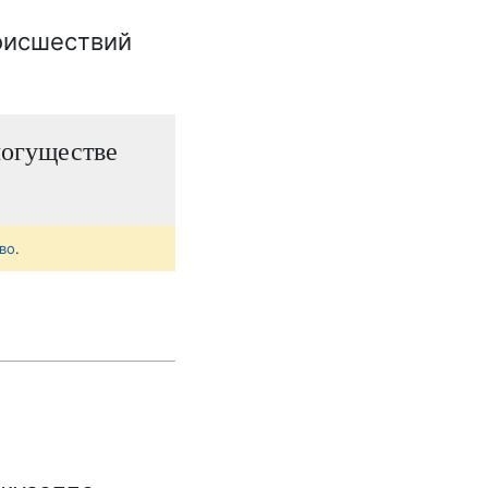
оисшествий
могуществе
во
.