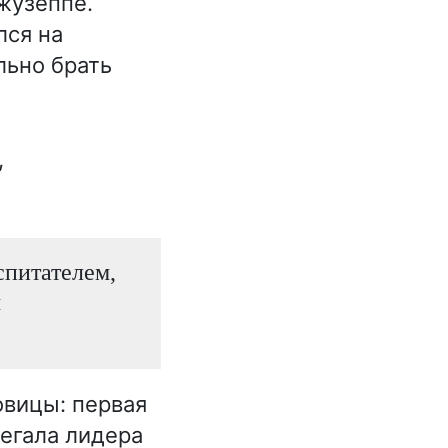
жузеппе.
лся на
льно брать
,
спитателем,
м
овицы: первая
егала лидера