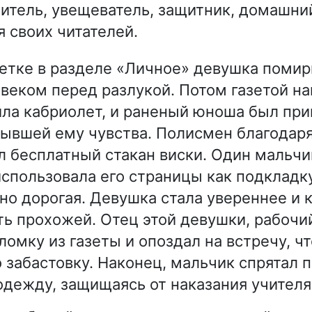
итель, увещеватель, защитник, домашни
я своих читателей.
етке в разделе «Личное» девушка помир
еком перед разлукой. Потом газетой на
ла кабриолет, и раненый юноша был при
ывшей ему чувства. Полисмен благодар
л бесплатный стакан виски. Один мальчи
 использовала его страницы как подкладк
но дорогая. Девушка стала увереннее и 
ть прохожей. Отец этой девушки, рабочи
омку из газеты и опоздал на встречу, чт
 забастовку. Наконец, мальчик спрятал
одежду, защищаясь от наказания учителя