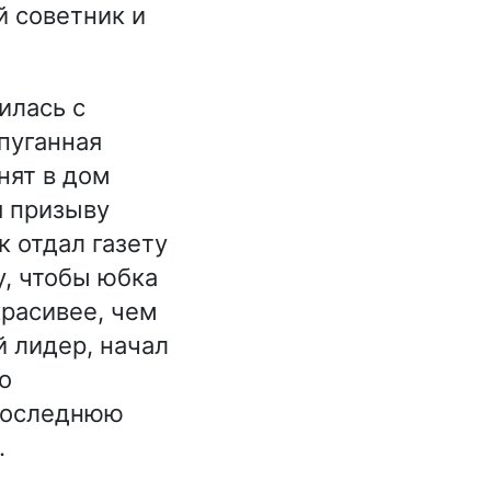
й советник и
илась с
пуганная
нят в дом
я призыву
к отдал газету
у, чтобы юбка
красивее, чем
й лидер, начал
о
 последнюю
.