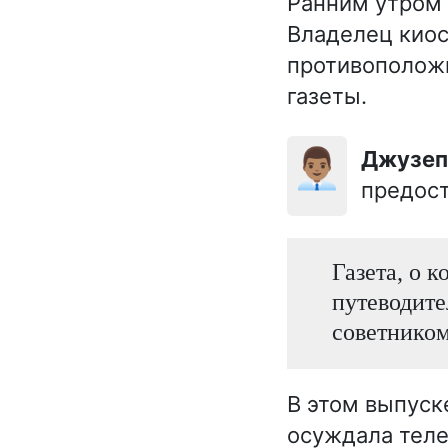
Ранним утром 
Владелец киос
противоположн
газеты.
👨🏽‍💼
Джузе
предост
Газета, о 
путеводите
советником
В этом выпуск
осуждала теле