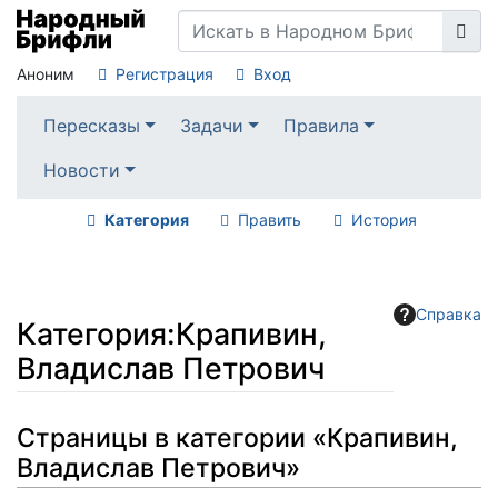
Аноним
Регистрация
Вход
Пересказы
Задачи
Правила
Новости
Категория
Править
История
Справка
Категория
:
Крапивин,
Владислав Петрович
Перейти к:
навигация
,
поиск
Страницы в категории «Крапивин,
Владислав Петрович»