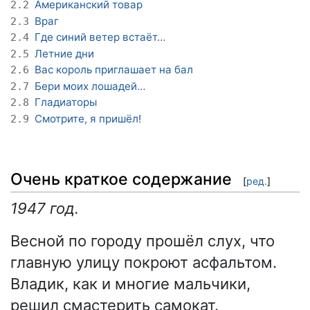
Американский товар
2.2
Враг
2.3
Где синий ветер встаёт…
2.4
Летние дни
2.5
Вас король приглашает на бал
2.6
Бери моих лошадей…
2.7
Гладиаторы
2.8
Смотрите, я пришёл!
2.9
Очень краткое содержание
[
ред.
]
1947 год.
Весной по городу прошёл слух, что
главную улицу покроют асфальтом.
Владик, как и многие мальчики,
решил смастерить самокат.