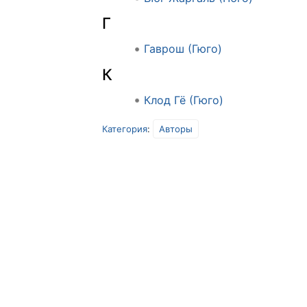
Г
Гаврош (Гюго)
К
Клод Гё (Гюго)
Категория
:
Авторы