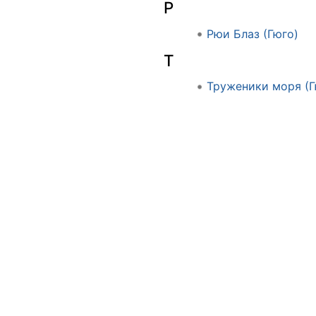
Р
Рюи Блаз (Гюго)
Т
Труженики моря (Г