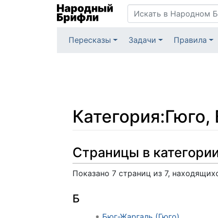
Пересказы
Задачи
Правила
Категория
:
Гюго,
Перейти к:
навигация
,
поиск
Страницы в категории
Показано 7 страниц из 7, находящих
Б
Бюг-Жаргаль (Гюго)