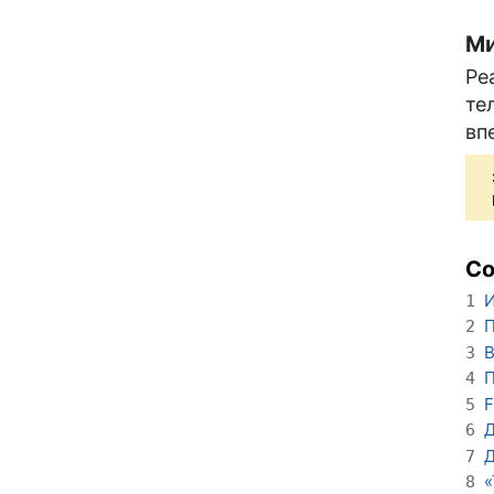
Ми
Ре
те
вп
С
И
1
П
2
B
3
П
4
F
5
6
Д
7
«
8