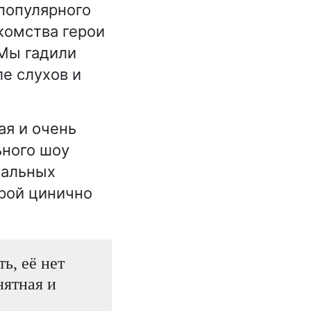
 популярного
комства герои
 Мы гадили
е слухов и
ая и очень
ьного шоу
кальных
рой цинично
ь, её нет
нятная и