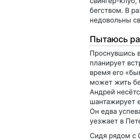
свингер-клуб,
бегством. В ра
недовольны св
Пытаюсь ра
Проснувшись в
планирует вст
время его «бы
может жить бе
Андрей несётс
шантажирует е
Он едва успев
уезжает в Пет
Сидя рядом с 