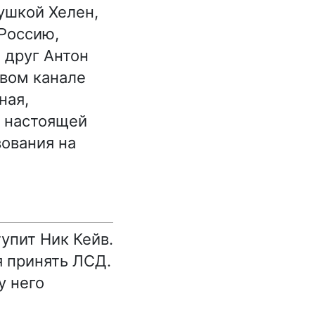
ушкой Хелен,
 Россию,
 друг Антон
вом канале
ная,
л настоящей
вования на
упит Ник Кейв.
я принять ЛСД.
у него