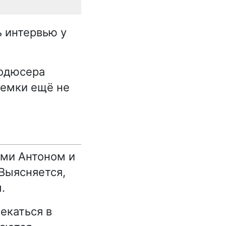
ь интервью у
родюсера
ъемки ещё не
ями Антоном и
 Выясняется,
.
екаться в