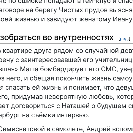
 но по ошибке попадают в гей-клуб и спа
зговоре на берегу Чистых прудов выясня
оей жизнью и завидуют женатому Ивану
зобраться во внутренностях
[
ред.
]
 квартире друга рядом со случайной дев
речу с заинтересовавшей его учительнице
вшая» Маша бомбардирует его СМС, увер
з него, и обещая покончить жизнь само
я спасать ей жизнь и понимает, что деву
го, придумав невероятную любовь, котор
ает договориться с Наташей о будущем с
ербург на съёмки интервью.
Семисветовой в самолете, Андрей вспом