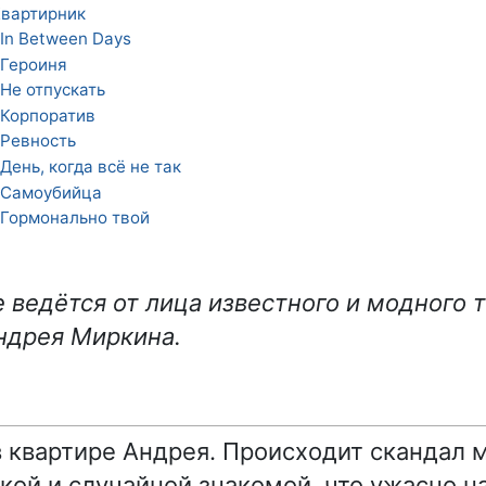
вартирник
In Between Days
Героиня
Не отпускать
Корпоратив
Ревность
День, когда всё не так
Самоубийца
Гормонально твой
 ведётся от лица известного и модного 
ндрея Миркина.
в квартире Андрея. Происходит скандал 
ой и случайной знакомой, что ужасно на