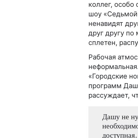
коллег, особо
шоу «Седьмой 
ненавидят дру
друг другу по
сплетен, расп
Рабочая атмос
неформальная
«Городские но
программ Даше
рассуждает, ч
Дашу не ну
необходимо
доступная