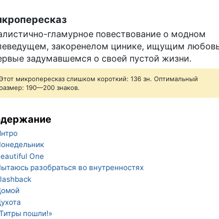
кропересказ
алистично-гламурное повествование о модном
леведущем, закоренелом цинике, ищущим любовь
ервые задумавшемся о своей пустой жизни.
Этот микропересказ слишком короткий: 136 зн. Оптимальный
размер: 190—200 знаков.
одержание
нтро
онедельник
eautiful One
ытаюсь разобраться во внутренностях
lashback
Домой
ухота
Титры пошли!»