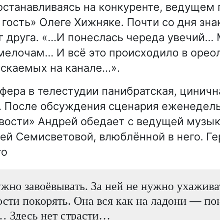
 останавливаясь на конкуренте, ведущем
гость» Олеге Хижняке. Почти со дня зна
г друга. «…И понеслась череда увечий…
 мелочам… И всё это происходило в ореол
ускаемых на канале…».
фера в телестудии панибратская, циничн
. После обсуждения сценария еженедел
вости» Андрей обедает с ведущей музы
й Семисветовой, влюблённой в него. Ге
то
жно завоёвывать. За ней не нужно ухаживат
сти покорять. Она вся как на ладони — по
… Здесь нет страсти…