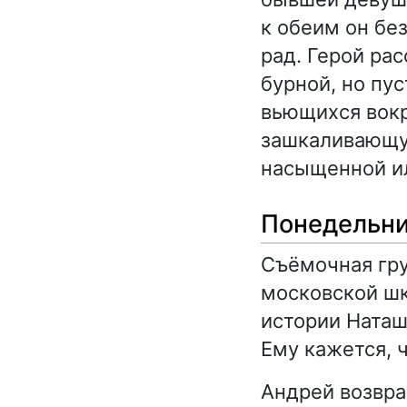
к обеим он без
рад. Герой ра
бурной, но пу
вьющихся вокр
зашкаливающую
насыщенной и
Понедельн
Съёмочная гр
московской шк
истории Наташ
Ему кажется, 
Андрей возвра