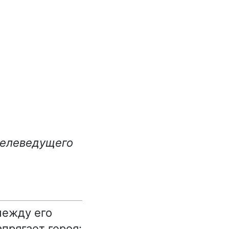
телеведущего
между его
прягает героя: