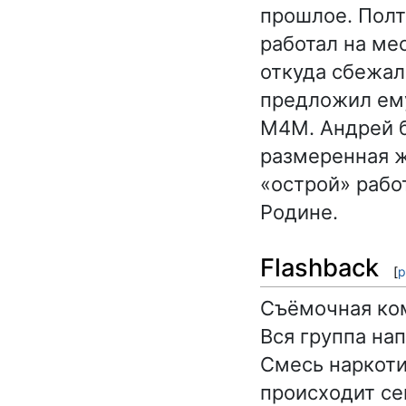
прошлое. Полт
работал на ме
откуда сбежал
предложил ем
М4М. Андрей б
размеренная ж
«острой» рабо
Родине.
Flashback
[
р
Съёмочная ком
Вся группа на
Смесь наркотик
происходит се