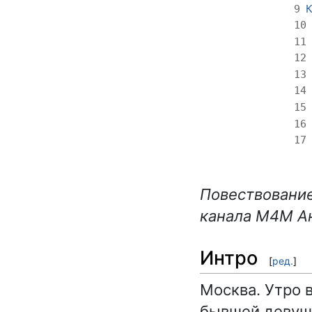
К
9
10
11
12
13
14
15
16
17
Повествование
канала М4М А
Интро
[
ред.
]
Москва. Утро 
бывшей девушк