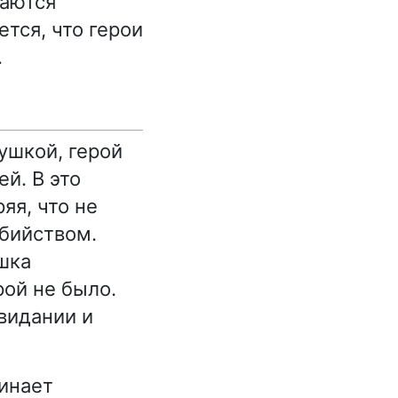
саются
ется, что герои
.
ушкой, герой
й. В это
яя, что не
убийством.
шка
ой не было.
видании и
инает