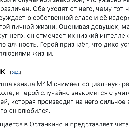
различен. Обе уходят от него, чему тот 
ссуждает о собственной славе и её издер
стой личной жизни. Оценивая девушек, м
уг него, он отмечает их низкий интеллек
 алчность. Герой признаёт, что дико ус
ллюзиями жизни.
ик
[
ред.
]
уппа канала М4М снимает социальную ре
оле, и герой случайно знакомится с учи
ей, которая производит на него сильное 
что он влюбился.
щается в Останкино и представляет чит