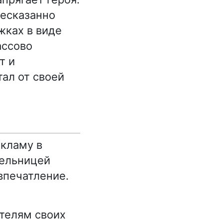
несказанно
жках в виде
ассово
т и
тал от своей
кламу в
тельницей
впечатление.
ателям своих