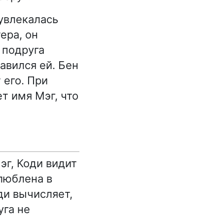
 увлекалась
ера, он
 подруга
авился ей. Бен
 его. При
т имя Мэг, что
эг, Коди видит
влюблена в
ди вычисляет,
уга не