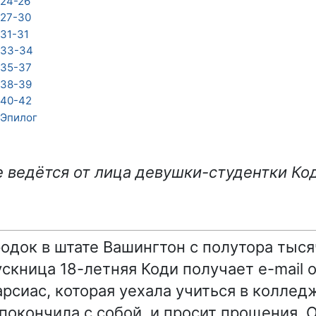
24-26
27-30
31-31
33-34
35-37
38-39
40-42
Эпилог
 ведётся от лица девушки-студентки Ко
одок в штате Вашингтон с полутора тыс
скница 18-летняя Коди получает e-mail 
рсиас, которая уехала учиться в колледж
 покончила с собой, и просит прощения. 