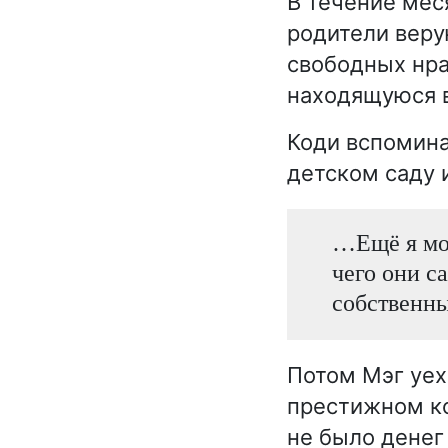
В течение мес
родители веру
свободных нра
находящуюся в
Коди вспомина
детском саду 
…Ещё я мог
чего они с
собственны
Потом Мэг уех
престижном ко
не было денег