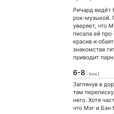
Ричард ведёт 
рок-музыкой. 
уверяет, что М
писала ей про 
красив и обаят
знакомстве гит
приводит парн
6-8
[
ред.
]
Заглянув в до
там переписку
него. Хотя час
что Мэг и Бэн