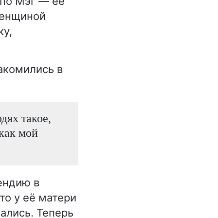
 по Мэг — её
женщиной
ку,
акомились в
дях такое,
 как мой
ендию в
то у её матери
ались. Теперь