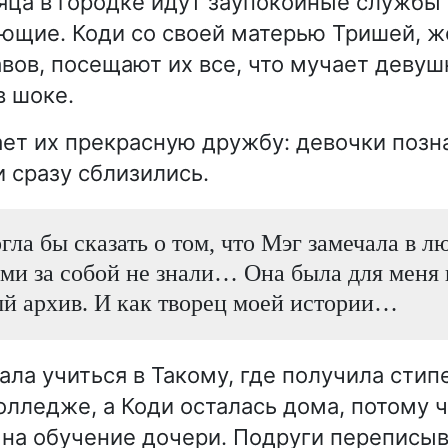
яца в городке идут заупокойные службы
ющие. Коди со своей матерью Тришей, 
вов, посещают их все, что мучает девуш
 шоке.
ет их прекрасную дружбу: девочки позн
и сразу сблизились.
ла бы сказать о том, что Мэг замечала в лю
ами за собой не знали… Она была для меня
й архив. И как творец моей истории…
ала учиться в Такому, где получила стип
лледже, а Коди осталась дома, потому ч
 на обучение дочери. Подруги переписыв