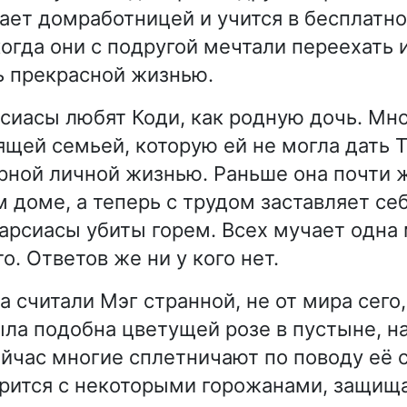
ает домработницей и учится в бесплатн
огда они с подругой мечтали переехать 
ь прекрасной жизнью.
сиасы любят Коди, как родную дочь. Мно
ящей семьей, которую ей не могла дать 
рной личной жизнью. Раньше она почти ж
 доме, а теперь с трудом заставляет се
арсиасы убиты горем. Всех мучает одна
о. Ответов же ни у кого нет.
а считали Мэг странной, не от мира сего
ыла подобна цветущей розе в пустыне, н
ейчас многие сплетничают по поводу её 
рится с некоторыми горожанами, защища