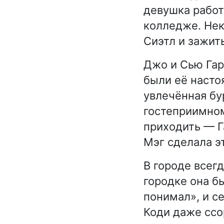
девушка работ
колледже. Нек
Сиэтл и зажит
Джо и Сью Гар
были её насто
увлечённая бу
гостеприимном
приходить — Г
Мэг сделала эт
В городе всегд
городке она б
понимал», и с
Коди даже ссо