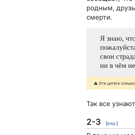
родным, друзь
смерти.
Я знаю, что
пожалуйста
свои страд
ни в чём не
⚠️ Эта цитата слишк
Так все узнают
2-3
[
ред.
]