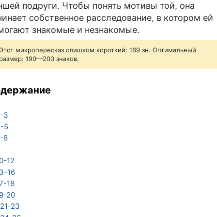
чшей подруги. Чтобы понять мотивы той, она
чинает собственное расследование, в котором ей
могают знакомые и незнакомые.
Этот микропересказ слишком короткий: 169 зн. Оптимальный
размер: 190—200 знаков.
одержание
-3
-5
-8
0-12
3-16
7-18
9-20
21-23