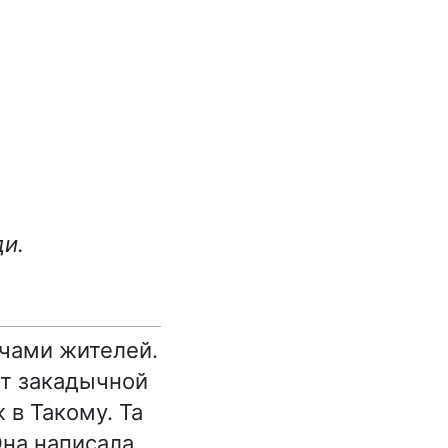
ди.
ячами жителей.
от закадычной
 в Такому. Та
Она написала