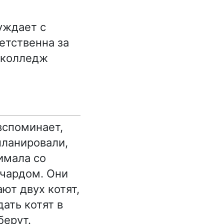
суждает с
етственна за
й колледж
вспоминает,
планировали,
имала со
ичардом. Они
ют двух котят,
ать котят в
берут.