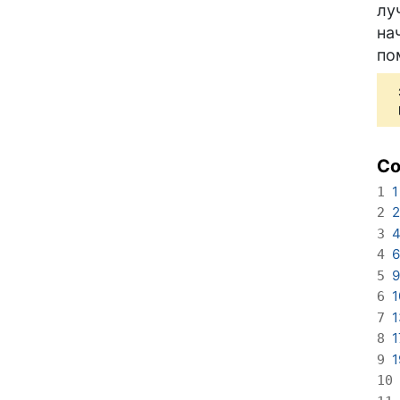
лу
на
по
С
1
1
2
2
4
3
6
4
9
5
1
6
1
7
1
8
1
9
10