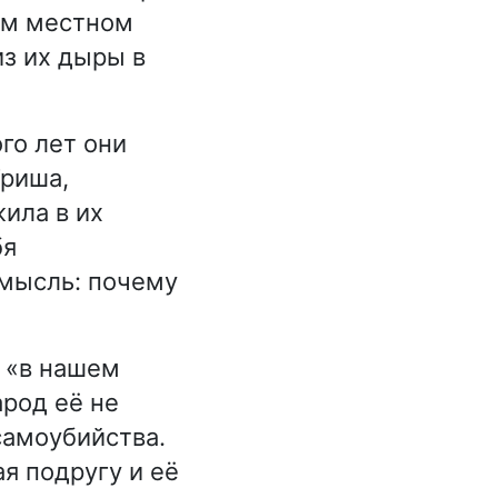
ом местном
из их дыры в
го лет они
Триша,
ила в их
бя
 мысль: почему
, «в нашем
арод её не
самоубийства.
я подругу и её