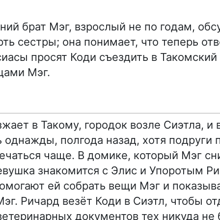
ний брат Мэг, взрослый не по годам, об
ть сестры; она понимает, что теперь отв
сиасы просят Коди съездить в Такомски
щами Мэг.
жает в Такому, городок возле Сиэтла, и 
ь однажды, полгода назад, хотя подруги 
речаться чаще. В домике, который Мэг сн
евушка знакомится с Элис и Упоротым Р
могают ей собрать вещи Мэг и показыва
г. Ричард везёт Коди в Сиэтл, чтобы отд
 ветеринарных документов тех никуда не 