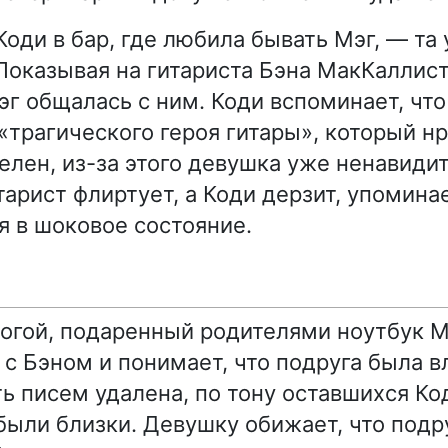
Коди в бар, где любила бывать Мэг, — та
Показывая на гитариста Бэна МакКаллист
эг общалась с ним. Коди вспоминает, что
«трагического героя гитары», который нр
елен, из-за этого девушка уже ненавидит
арист флиртует, а Коди дерзит, упоминае
я в шоковое состояние.
рогой, подаренный родителями ноутбук М
 с Бэном и понимает, что подруга была 
ть писем удалена, по тону оставшихся Ко
 были близки. Девушку обижает, что подр