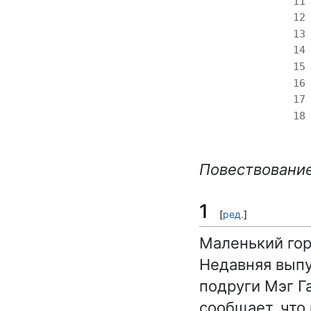
11
12
13
14
15
16
17
18
Повествование
1
[
ред.
]
Маленький гор
Недавняя выпу
подруги Мэг Га
сообщает, что