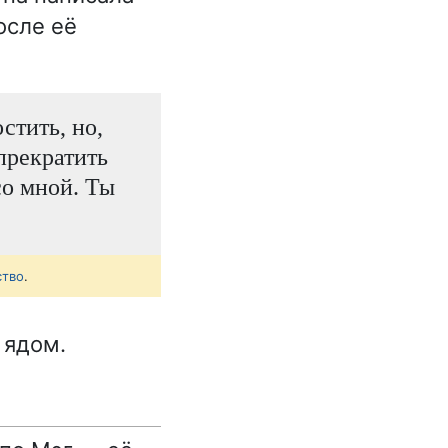
осле её
стить, но,
прекратить
со мной. Ты
ство
.
 ядом.