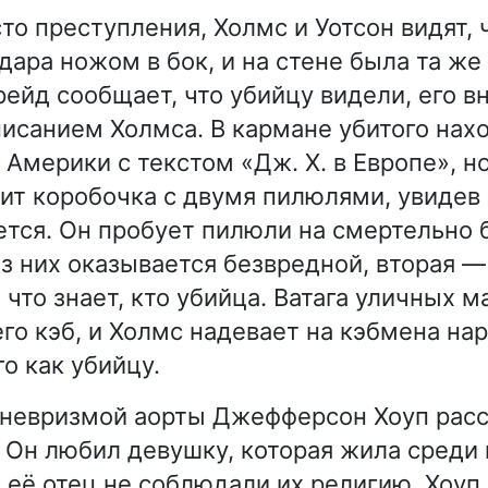
то преступления, Холмс и Уотсон видят, 
дара ножом в бок, и на стене была та же
рейд сообщает, что убийцу видели, его 
писанием Холмса. В кармане убитого нах
Америки с текстом «Дж. Х. в Европе», но
жит коробочка с двумя пилюлями, увидев
тся. Он пробует пилюли на смертельно 
из них оказывается безвредной, вторая —
 что знает, кто убийца. Ватага уличных 
его кэб, и Холмс надевает на кэбмена на
о как убийцу.
невризмой аорты Джефферсон Хоуп рас
 Он любил девушку, которая жила среди
и её отец не соблюдали их религию. Хоуп