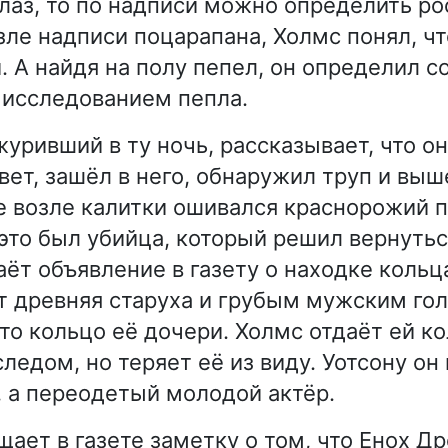
лаз, то по надписи можно определить рос
зле надписи поцарапана, Холмс понял, чт
 А найдя на полу пепел, он определил со
 исследованием пепла.
уривший в ту ночь, рассказывает, что он
ет, зашёл в него, обнаружил труп и выше
е возле калитки ошивался краснорожий 
 это был убийца, который решил вернутьс
аёт объявление в газету о находке кольц
т древняя старуха и грубым мужским го
это кольцо её дочери. Холмс отдаёт ей к
ледом, но теряет её из виду. Уотсону он 
а, а переодетый молодой актёр.
ает в газете заметку о том, что Енох Д