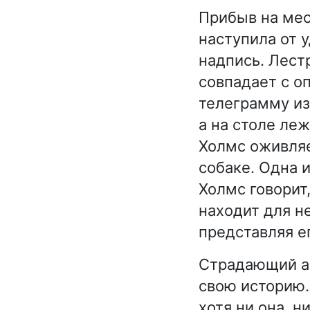
Прибыв на мес
наступила от у
надпись. Лест
совпадает с о
телеграмму из 
а на столе ле
Холмс оживляе
собаке. Одна 
Холмс говорит,
находит для н
представляя ег
Страдающий а
свою историю.
хотя ни она, н