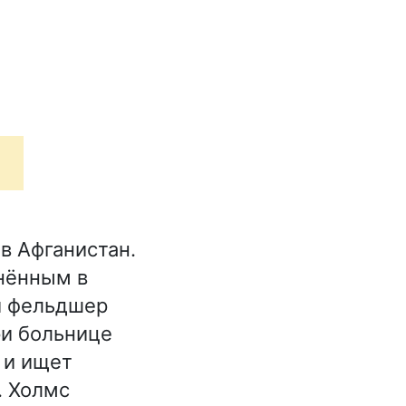
в Афганистан.
снённым в
й фельдшер
ри больнице
 и ищет
. Холмс