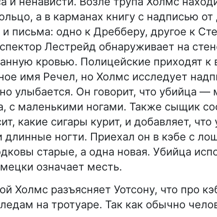
а и ненависти. Возле трупа Холмс наход
ольцо, а в карманах книгу с надписью о
и письма: одно к Дребберу, другое к Ст
пектор Лестрейд обнаруживает на стен
анную кровью. Полицейские приходят к 
ное имя Речел, но Холмс исследует надп
чно улыбается. Он говорит, что убийца —
а, с маленькими ногами. Также сыщик со
ит, какие сигары курит, и добавляет, что
и длинные ногти. Приехал он в кэбе с ло
дковы старые, а одна новая. Убийца испо
мецки означает месть.
ой Холмс разъясняет Уотсону, что про кэ
следам на тротуаре. Так как обычно чело