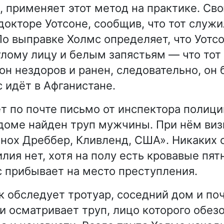
, применяет этот метод на практике. Св
докторе Уотсоне, сообщив, что тот служи
По выправке Холмс определяет, что Уотс
углому лицу и белым запястьям — что тот
он нездоров и ранен, следовательно, он 
с идёт в Афганистане.
т по почте письмо от инспектора полиции
оме найден труп мужчины. При нём виз
Енох Дреббер, Кливленд, США». Никаких 
лия нет, хотя на полу есть кровавые пятн
с прибывает на место преступления.
 обследует тротуар, соседний дом и поч
 и осматривает труп, лицо которого обе