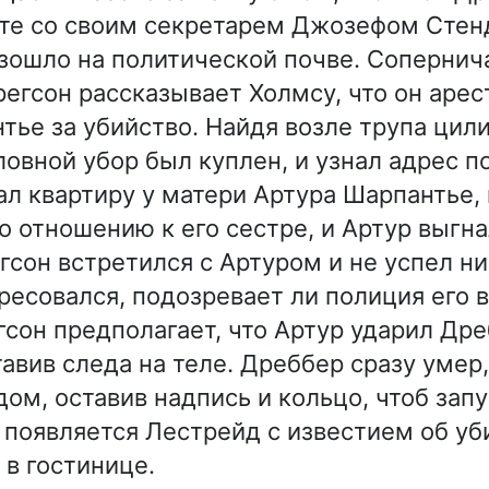
те со своим секретарем Джозефом Стен
зошло на политической почве. Соперни
егсон рассказывает Холмсу, что он арес
тье за убийство. Найдя возле трупа цил
оловной убор был куплен, и узнал адрес п
л квартиру у матери Артура Шарпантье, 
о отношению к его сестре, и Артур выгна
гсон встретился с Артуром и не успел ни
ересовался, подозревает ли полиция его 
гсон предполагает, что Артур ударил Др
тавив следа на теле. Дреббер сразу умер,
дом, оставив надпись и кольцо, чтоб зап
появляется Лестрейд с известием об уб
в гостинице.