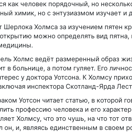
ся как человек порядочный, но нескольк
ный химик, но с энтузиазмом изучает и д
т Шерлока Холмса за изучением пятен кр
 открытию можно определять вид пятна, 
 медицины.
ель Холмс ведёт размеренный образ жи
т в больнице, а потом гуляет. Его лично
терес у доктора Уотсона. К Холмсу прих
включая инспектора Скотланд-Ярда Лест
раком Уотсон читает статью, в которой го
ить профессию человека и его характер
ляет Холмсу, что это чушь, на что тот отв
л он, и, являясь единственным в своем 