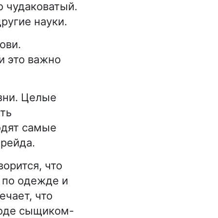
о чудаковатый.
ругие науки.
ови.
и это важно
зни. Целые
сть
одят самые
рейда.
ворится, что
 по одежде и
ечает, что
роде сыщиком-