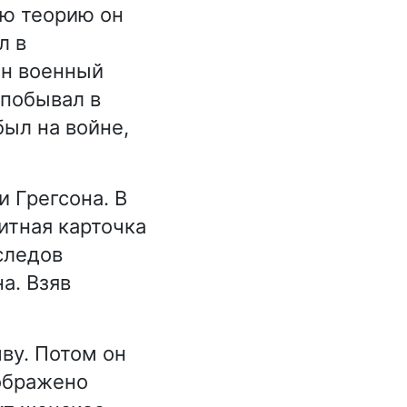
ою теорию он
л в
он военный
 побывал в
был на войне,
 Грегсона. В
итная карточка
следов
а. Взяв
ву. Потом он
зображено