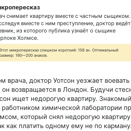
кропересказ
ач снимает квартиру вместе с частным сыщиком.
сследуя вместе с ним преступление, доктор ведёт
евник, из которого публика узнаёт о сыщике
рлоке Холмсе.
Этот микропересказ слишком короткий: 158 зн. Оптимальный
размер: 190—200 знаков.
м врача, доктор Уотсон уезжает воевать 
 он возвращается в Лондон. Будучи сте
тсон ищет недорогую квартиру. Знакомы
с работником химической лаборатории п
сом, который снял недорогую квартиру
ак как платить одному ему не по карману