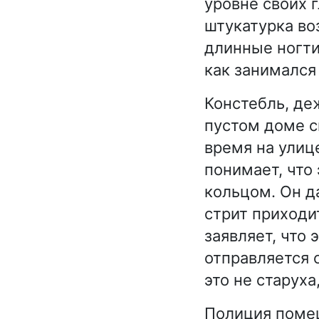
уровне своих г
штукатурка во
длинные ногти.
как занимался
Констебль, деж
пустом доме св
время на улиц
понимает, что
кольцом. Он д
стрит приходи
заявляет, что 
отправляется с
это не старух
Полиция помещ