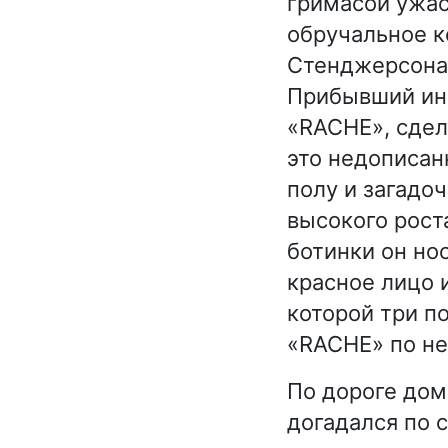
гримасой ужас
обручальное к
Стенджерсона 
Прибывший инс
«RACHE», сдел
это недописан
полу и загадо
высокого рост
ботинки он нос
красное лицо 
которой три по
«RACHE» по не
По дороге дом
догадался по 