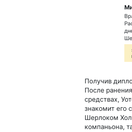
Ми
Вр
Ра
дн
Ше
Получив дипло
После ранения
средствах, Уо
знакомит его 
Шерлоком Холм
компаньона, т