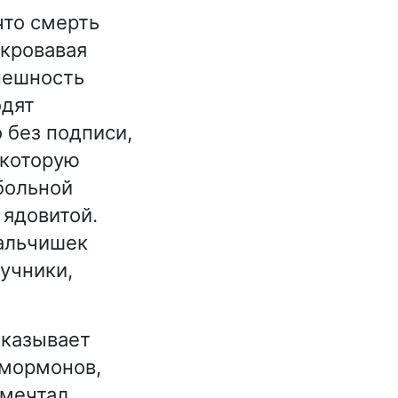
что смерть
 кровавая
внешность
одят
 без подписи,
 которую
больной
 ядовитой.
мальчишек
ручники,
сказывает
 мормонов,
 мечтал