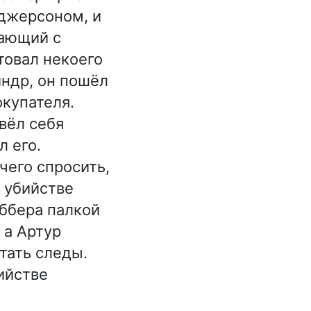
джерсоном, и
чающий с
товал некоего
индр, он пошёл
окупателя.
вёл себя
л его.
чего спросить,
в убийстве
еббера палкой
 а Артур
утать следы.
ийстве