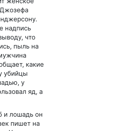
ит женское
т Джозефа
енджерсону.
е надпись
выводу, что
ись, пыль на
 мужчина
общает, какие
 у убийцы
шадью, у
льзовал яд, а
б и лошадь он
век пишет на