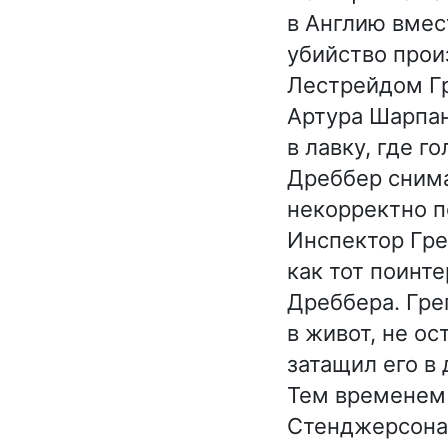
в Англию вмес
убийство прои
Лестрейдом Гр
Артура Шарпан
в лавку, где г
Дреббер снима
некорректно п
Инспектор Гре
как тот поинт
Дреббера. Гре
в живот, не ос
затащил его в 
Тем временем 
Стенджерсона 