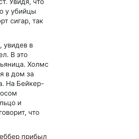
т. Увидя, что
о у убийцы
рт сигар, так
, увидев в
л. В это
пьяница. Холмс
я в дом за
а. На Бейкер-
лосом
ольцо и
говорит, что
реббер прибыл