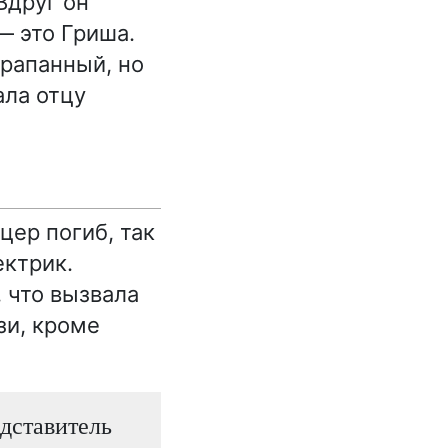
Вдруг он
— это Гриша.
арапанный, но
ала отцу
цер погиб, так
ектрик.
 что вызвала
зи, кроме
дставитель