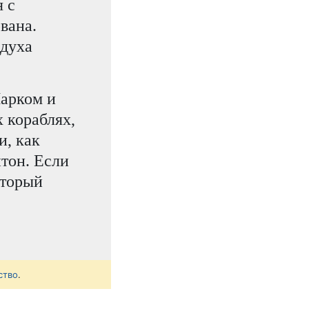
я с
вана.
здуха
Марком и
 кораблях,
и, как
нтон. Если
оторый
ство
.