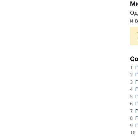
Ми
Од
и 
С
Г
1
Г
2
Г
3
Г
4
Г
5
Г
6
Г
7
Г
8
Г
9
10