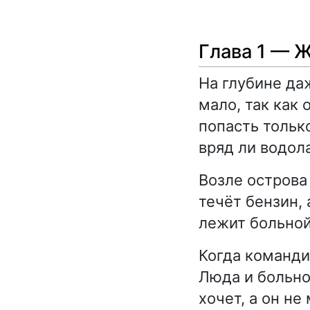
Глава 1 — 
На глубине да
мало, так как
попасть тольк
вряд ли водол
Возле острова
течёт бензин, 
лежит больной
Когда команди
Люда и больно
хочет, а он не