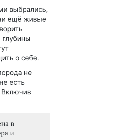
ами выбрались,
они ещё живые
оворить
й глубины
гут
ить о себе.
лорода не
ане есть
. Включив
ена в
ра и