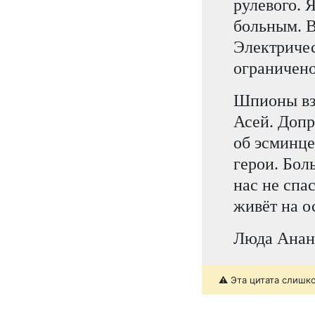
рулевого. 
больным. В
Электричес
ограничено
Шпионы взя
Асей. Допр
об эсминце
герои. Бол
нас не спа
живёт на о
Люда Анан
⚠️ Эта цитата слишк