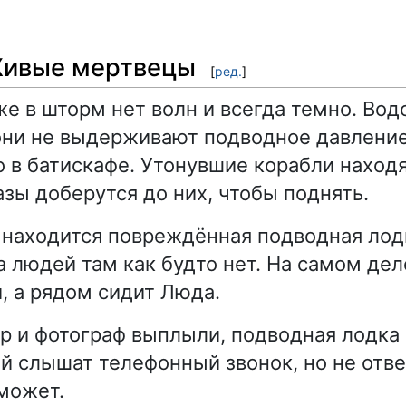
Живые мертвецы
[
ред.
]
же в шторм нет волн и всегда темно. Вод
 они не выдерживают подводное давлени
о в батискафе. Утонувшие корабли находя
азы доберутся до них, чтобы поднять.
 находится повреждённая подводная лодк
а людей там как будто нет. На самом дел
, а рядом сидит Люда.
р и фотограф выплыли, подводная лодка 
й слышат телефонный звонок, но не отв
 может.