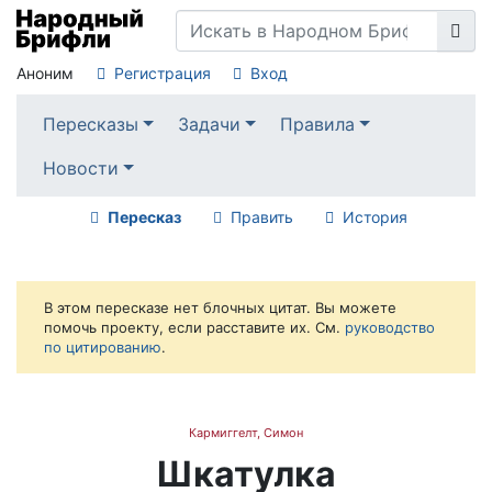
Аноним
Регистрация
Вход
Пересказы
Задачи
Правила
Новости
Пересказ
Править
История
В этом пересказе нет блочных цитат. Вы можете
помочь проекту, если расставите их. См.
руководство
по цитированию
.
Кармиггелт, Симон
Шкатулка